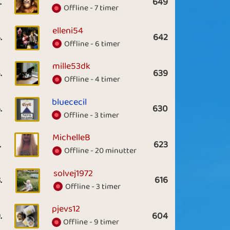
.
649
Offline - 7 timer
elleni54
.
642
Offline - 6 timer
mille53dk
.
639
Offline - 4 timer
bluececil
.
630
Offline - 3 timer
MichelleB
.
623
Offline - 20 minutter
solvej1972
.
616
Offline - 3 timer
pjevs12
.
604
Offline - 9 timer