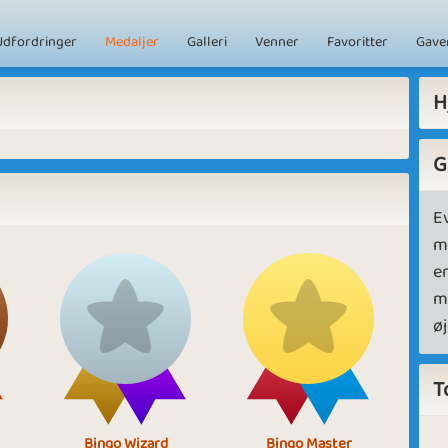
Udfordringer
Medaljer
Galleri
Venner
Favoritter
Gave
H
G
Ev
m
er
m
øj
T
Bingo Wizard
Bingo Master