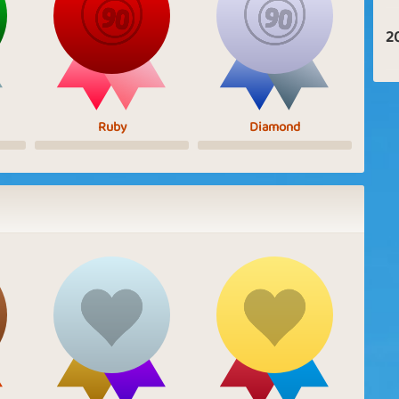
2
Ruby
Diamond