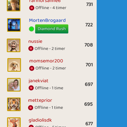
farmorsanne6
731
Offline - 4 timer
MortenBrogaard
722
Diamond Rush
nussie
708
Offline - 2 timer
momsemor200
701
Offline - 2 timer
janekviat
697
Offline - 1 time
metteprior
695
Offline - 1 time
gladiolisdk
677