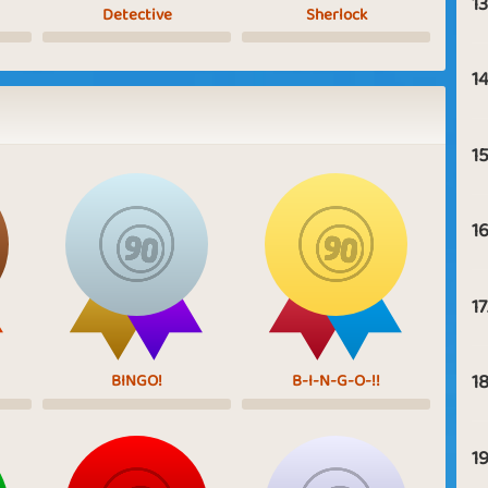
13
Detective
Sherlock
14
15
16
17
18
BINGO!
B-I-N-G-O-!!
19