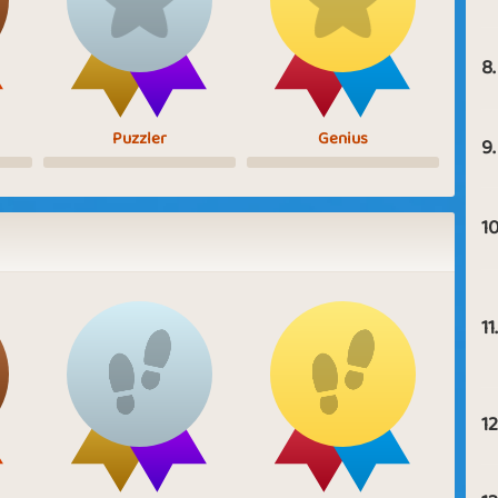
8.
Puzzler
Genius
9.
10
11.
12