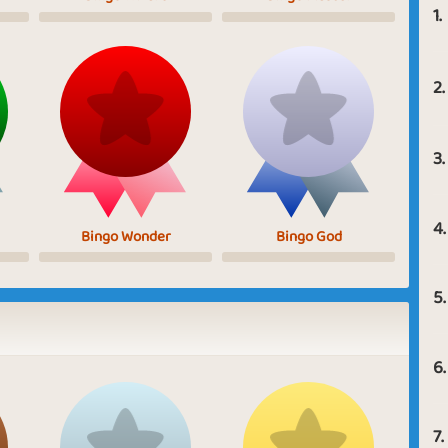
1.
2.
3.
4.
Bingo Wonder
Bingo God
5.
6.
7.