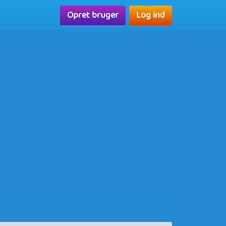
Opret bruger
Log ind