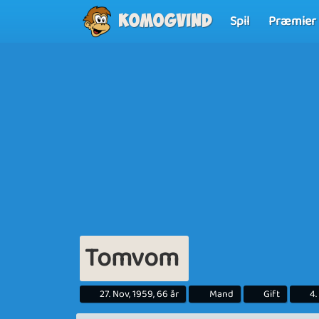
Spil
Præmier
Komogvind
Tomvom
27. Nov, 1959, 66 år
Mand
Gift
4.