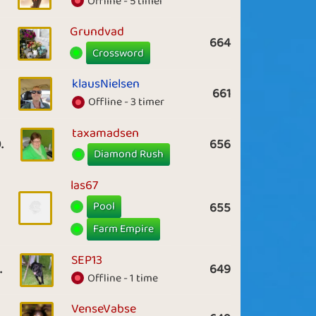
Offline - 5 timer
Grundvad
664
Crossword
klausNielsen
661
Offline - 3 timer
taxamadsen
.
656
Diamond Rush
las67
Pool
655
Farm Empire
SEP13
.
649
Offline - 1 time
VenseVabse