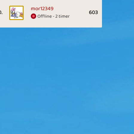
mor12349
0.
603
Offline - 2 timer