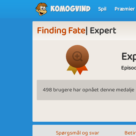
Spil
Præmier
Komogvind
Finding Fate
| Expert
Ex
Episod
498 brugere har opnået denne medalje
Spørgsmål og svar
Betin