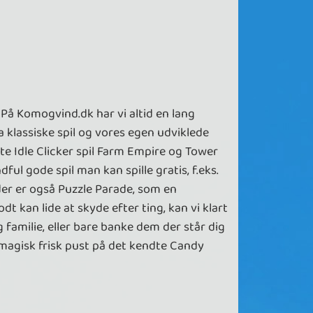
På Komogvind.dk har vi altid en lang
 klassiske spil og vores egen udviklede
dte Idle Clicker spil Farm Empire og Tower
ful gode spil man kan spille gratis, f.eks.
der er også Puzzle Parade, som en
t kan lide at skyde efter ting, kan vi klart
g familie, eller bare banke dem der står dig
t magisk frisk pust på det kendte Candy