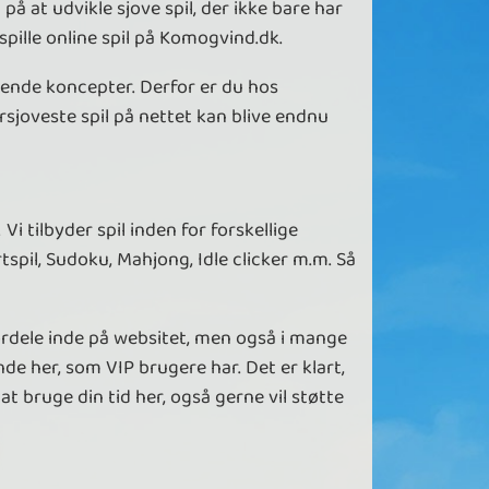
å at udvikle sjove spil, der ikke bare har
spille online spil på Komogvind.dk.
erende koncepter. Derfor er du hos
ersjoveste spil på nettet kan blive endnu
Vi tilbyder spil inden for forskellige
rtspil, Sudoku, Mahjong, Idle clicker m.m. Så
fordele inde på websitet, men også i mange
nde her, som VIP brugere har. Det er klart,
t bruge din tid her, også gerne vil støtte