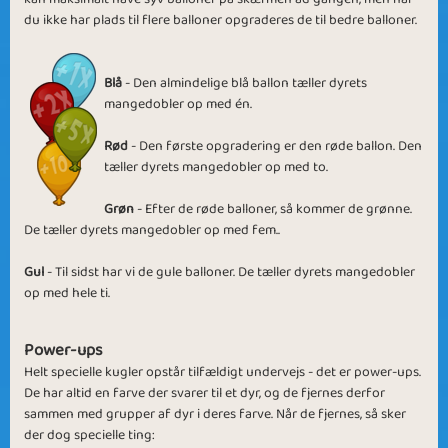
du ikke har plads til flere balloner opgraderes de til bedre balloner.
Blå
- Den almindelige blå ballon tæller dyrets
mangedobler op med én.
Rolling Animals
Mega Bubble
Rød
- Den første opgradering er den røde ballon. Den
tæller dyrets mangedobler op med to.
Grøn
- Efter de røde balloner, så kommer de grønne.
De tæller dyrets mangedobler op med fem..
Gul
- Til sidst har vi de gule balloner. De tæller dyrets mangedobler
Animals on the
Tour de Zoo
op med hele ti.
Run
Power-ups
Helt specielle kugler opstår tilfældigt undervejs - det er power-ups.
De har altid en farve der svarer til et dyr, og de fjernes derfor
sammen med grupper af dyr i deres farve. Når de fjernes, så sker
der dog specielle ting: