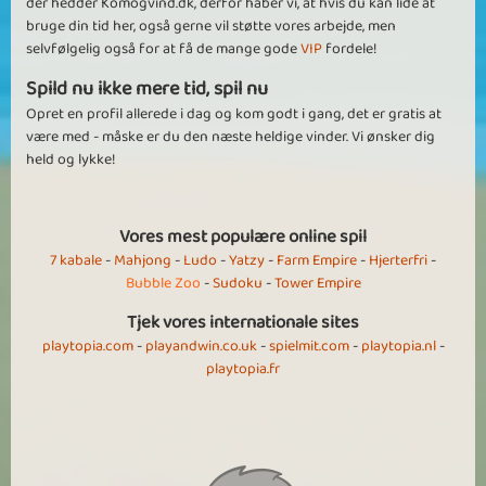
der hedder Komogvind.dk, derfor håber vi, at hvis du kan lide at
bruge din tid her, også gerne vil støtte vores arbejde, men
selvfølgelig også for at få de mange gode
VIP
fordele!
Spild nu ikke mere tid, spil nu
Opret en profil allerede i dag og kom godt i gang, det er gratis at
være med - måske er du den næste heldige vinder. Vi ønsker dig
held og lykke!
Vores mest populære online spil
7 kabale
-
Mahjong
-
Ludo
-
Yatzy
-
Farm Empire
-
Hjerterfri
-
Bubble Zoo
-
Sudoku
-
Tower Empire
Tjek vores internationale sites
playtopia.com
-
playandwin.co.uk
-
spielmit.com
-
playtopia.nl
-
playtopia.fr