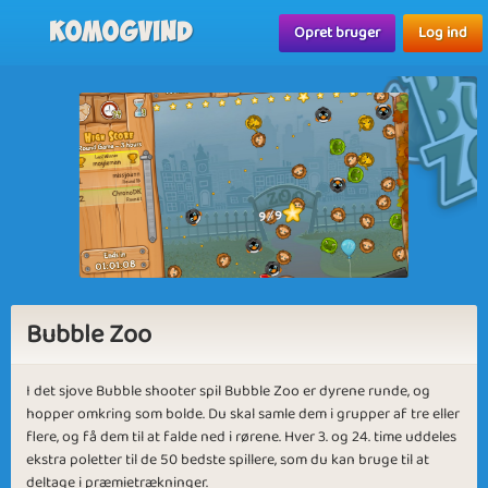
Komogvind
Opret bruger
Log ind
Bubble Zoo
I det sjove Bubble shooter spil Bubble Zoo er dyrene runde, og
hopper omkring som bolde. Du skal samle dem i grupper af tre eller
flere, og få dem til at falde ned i rørene. Hver 3. og 24. time uddeles
ekstra poletter til de 50 bedste spillere, som du kan bruge til at
deltage i præmietrækninger.