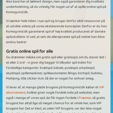
ikke bare har et lækkert design, men også garanterer dig kvalitets
underholdning, så du virkelig får noget ud af at spille online spil på
Komogvind.dk.
Vi tænker hele tiden i nye spil og bruger derfor altid ressourcer på
at udvikle videre på vores eksisterende koncepter. Derfor er du hos
Komogvind.dk garanteret spil af høj kvalitet produceret af danske
spiludviklere. Vi ved, at selv de allersjoveste spil på nettet kan blive
endnu bedre!
Gratis online spil for alle
Du drømmer måske om gratis spil eller gratisspil, om du staver det i
et eller 2 ord - vi giver dig begge! Vi tilbyder spil inden for
forskellige kategorier: brætspil, kabale, puslespil, arkadespil,
skydespil, spillemaskiner, spilleautomater, Bingo, kortspil, Sudoku,
Mahjong, Idle clicker m.m. Så der er noget for enhver smag.
Vi lever af, at mange glade brugere på Komogvind.dk køber et
VIP
abonnement
, hvilket giver nogle fordele inde på websitet, men
også i mange af vores spil, de får ingen fordele i
Præmier
, så gratis
brugere har altså lige så meget chance for at vinde her, som VIP
brugere har. Det er klart, at uden VIP brugere, var der ikke noget