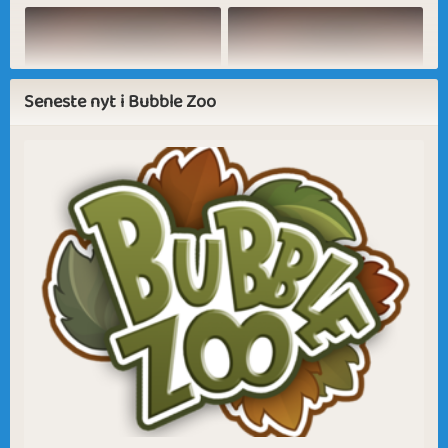
Strawberry Cake
May Flower
Seneste nyt i Bubble Zoo
Blue Skies
Green
Wilderness
Zoologically
Habitats
Birds Singing
Nisseland
Last Summerdays
Picking Flowers