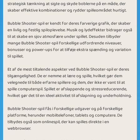
strategisk tænkning at sigte og skyde boblerne på en måde, der
Animal Kingdom
Bubble Struggle
skaber effektive kombinationer og rydder spilleområdet hurtigt.
Bubble Shooter-spil er kendt for deres farverige grafik, der skaber
en livlig og festlig spiloplevelse. Musik og lydeffekter bidrager også
til at skabe en sjov atmosfære under spillet. Desuden tilbyder
mange Bubble Shooter-spil forskellige udfordrende niveauer,
bonusser og power-ups for at tilføje ekstra spænding og variation
Animal Rescue
Bonus Bubble
til spillet.
Et af de mest tiltalende aspekter ved Bubble Shooter-spil er deres
tilgængelighed. De er nemme at lære og spille, hvilket gør dem
velegnede til både erfarne spillere og dem, der ikke er vant til at
spille computerspil. Spillet er afslappende og stressreducerende,
hvilket gør det til en ideel aktivitet til afslapning og underholdning.
Big Bubble
Wild Animals
Bubble Shooter-spil fås i forskellige udgaver og på forskellige
platforme, herunder mobiltelefoner, tablets og computere. De
tilbydes også som onlinespil, der kan spilles direkte i en
webbrowser.