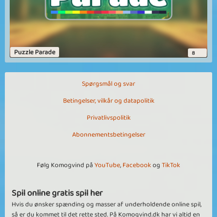
sjovt
Gittesos
hyggespil
Puzzle Parade
8
dejligt spil at hygge med knuz gittesos
Se flere
Spørgsmål og svar
Betingelser, vilkår og datapolitik
Privatlivspolitik
Abonnementsbetingelser
Følg Komogvind på
YouTube
,
Facebook
og
TikTok
Spil online gratis spil her
Hvis du ønsker spænding og masser af underholdende online spil,
så er du kommet til det rette sted. På Komogvind.dk har vi altid en