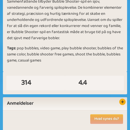
Sammenfattende tilbyder Bubble Shooter-spil en sjov,
vanedannende og farverig spiloplevelse. De kombinerer elementer
Loosen Animals
At the Zoo
af strategi, præcision og hurtig tænkning for at skabe en
underholdende og udfordrende spiloplevelse. Uanset om du spiller
for at slå din egen rekord eller konkurrerer mod venner og familie,
er Bubble Shooter-spil en fantastisk måde at bruge tid på og have
det sjovt med farverige bobler.
Tags:
pop bubbles, video game, play bubble shooter, bubbles of the
same color, bubble shooter free games, shoot the bubble, bubbles
Zoohuu
Goodbye Animals
game, casual games
314
4.4
Animals gone
Loose Penguins
Anmeldelser
Wilde
Hvad synes du?