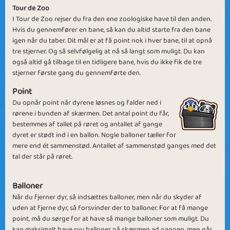
Tour de Zoo
I Tour de Zoo rejser du fra den ene zoologiske have til den anden.
Hvis du gennemfører en bane, så kan du altid starte fra den bane
igen når du taber. Dit mål er at få point nok i hver bane, til at opnå
tre stjerner. Og så selvfølgelig at nå så langt som muligt. Du kan
også altid gå tilbage til en tidligere bane, hvis du ikke fik de tre
Final Call
Snow on the Hill
stjerner første gang du gennemførte den.
Point
Du opnår point når dyrene løsnes og falder ned i
rørene i bunden af skærmen. Det antal point du får,
bestemmes af tallet på røret og antallet af gange
New Year's
dyret er stødt ind i en ballon. Nogle balloner tæller for
For the holidays
mere end ét sammenstød. Antallet af sammenstød ganges med det
Resolution
tal der står på røret.
Balloner
Når du fjerner dyr, så indsættes balloner, men når du skyder af
uden at fjerne dyr, så forsvinder der to balloner. For at få mange
point, må du sørge for at have så mange balloner som muligt. Du
Moving Animals
Crazy Zoo
kan maksimalt have syv balloner på skærmen ad gangen, men når