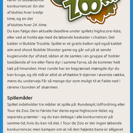
konkurrencer: En der
afsluttes hver tredje
time, og en der
afsluttes hver 24. time.
Fit For Fight
SummerHeat
Du kan følge den aktuelle deadline under spillets highscore-liste,
eller ved at holde øje med de løbende beskeder i chatten. Det
kalder vi Bubble Trouble. Spillet er et gratis ballon spil også kaldet
aim and shoot Bubble Shooter game og går ud på at sende
kuglerunde dyr afsted, sådan at de samles i en gruppe af bobler
bestående af tre eller flere dyr i samme farve, så de kommer helt
tæt på hinanden. Hver runde har en begrænset mængde dyr du
kan bruge, og dit mål er altid at afdække 9 stjerner i øverste række,
Light Breeze
Goodbye 2021
mens du undervejs får så mange dyr som muligt til at falde ned i
rørene i bunden af skærmen.
Spillemåder
Spillet indeholder tre måder at spille på: Rundespil, Udfordring eller
Tour de Zoo. De to første har deres egne highscore-lister, og
seperate præmier - og du kan deltage i alle konkurrencer på
Winter Games
On the Road
samme tid, hvis du kan nå det. I Tour de Zoo er der ingen løbende
konkurrencer, men kampen om at nå den højeste bane er alligevel