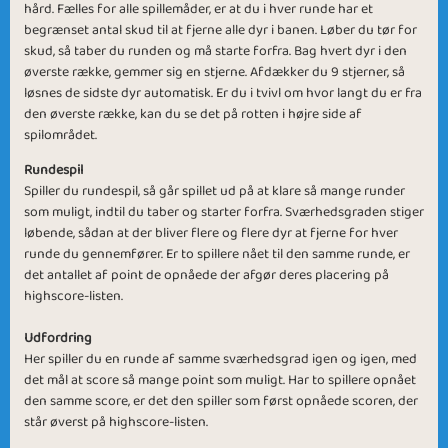
hård. Fælles for alle spillemåder, er at du i hver runde har et
begrænset antal skud til at fjerne alle dyr i banen. Løber du tør for
skud, så taber du runden og må starte forfra. Bag hvert dyr i den
øverste række, gemmer sig en stjerne. Afdækker du 9 stjerner, så
løsnes de sidste dyr automatisk. Er du i tvivl om hvor langt du er fra
Brown Leaves
This is the End
den øverste række, kan du se det på rotten i højre side af
spilområdet.
Rundespil
Spiller du rundespil, så går spillet ud på at klare så mange runder
som muligt, indtil du taber og starter forfra. Sværhedsgraden stiger
løbende, sådan at der bliver flere og flere dyr at fjerne for hver
Vibes on the
runde du gennemfører. Er to spillere nået til den samme runde, er
Summer Holiday
det antallet af point de opnåede der afgør deres placering på
Beach
highscore-listen.
Udfordring
Her spiller du en runde af samme sværhedsgrad igen og igen, med
det mål at score så mange point som muligt. Har to spillere opnået
den samme score, er det den spiller som først opnåede scoren, der
Summer Breeze
Hello May!
står øverst på highscore-listen.