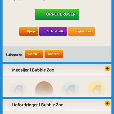
OPRET BRUGER
Hjælp
Spilstatistik
Highscores
Match 3
Shooter
Kategorier
Medaljer i Bubble Zoo
Udfordringer i Bubble Zoo
Basic
Expert
Animal Friend
Zoo Keeper