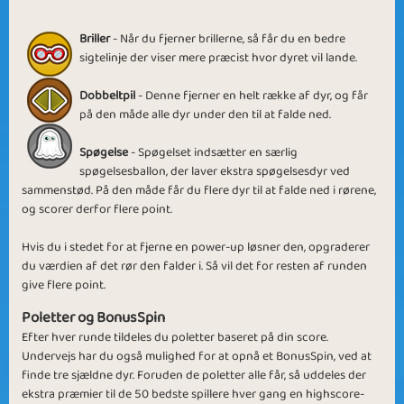
Jungle Fever
Removing Animals
Briller
- Når du fjerner brillerne, så får du en bedre
sigtelinje der viser mere præcist hvor dyret vil lande.
Dobbeltpil
- Denne fjerner en helt række af dyr, og får
på den måde alle dyr under den til at falde ned.
Running Wild
Dropping Like Flies
Spøgelse
- Spøgelset indsætter en særlig
spøgelsesballon, der laver ekstra spøgelsesdyr ved
sammenstød. På den måde får du flere dyr til at falde ned i rørene,
og scorer derfor flere point.
Hvis du i stedet for at fjerne en power-up løsner den, opgraderer
du værdien af det rør den falder i. Så vil det for resten af runden
Wild Zoo
Moving Up
give flere point.
Poletter og BonusSpin
Efter hver runde tildeles du poletter baseret på din score.
Undervejs har du også mulighed for at opnå et BonusSpin, ved at
finde tre sjældne dyr. Foruden de poletter alle får, så uddeles der
ekstra præmier til de 50 bedste spillere hver gang en highscore-