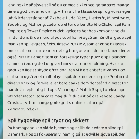
lang række af sjove spil, så du er med sikkerhed garanteret mange
timers god underholdning. Vi har alt fra klassiske spil og vores egen
udviklede versioner af 7 kabale, Ludo, Yatzy, Hjerterfri, Minestryger,
Sudoku og Mahjong. Leder du efter de kendte Idle Clicker spil Farm
Empire og Tower Empire er det ligeledes her hos kom og vind du
finder dem. Er du mere til puslespil har vi også en håndful gode spil
man kan spille gratis, f.eks. Jigsaw Puzzle 2, som er et helt klassisk
puslespil som man kender det og har gode minder med, men der er
også Puzzle Parade, som en forskellige typer puzzle spil blandet
sammen i en, og derfor giver timevis af underholdning. Hvis du
godt kan lide at skyde efter ting, kan vi klart anbefale vores Pool
spil, som også er et multiplayer spil, du kan derfor spille Pool imod
dine venner og familie, eller bare banke dem der står dig næst for,
når du arbejder dig til tops. Vi har også Match 3 spil, foreksempel
Wonder Match, som er et magisk frisk pust på det kendte Candy
Crush. Ja, vi har mange gode gratis online spil her på
Komogovind.dk!
Spil hyggelige spil trygt og sikkert
På Komogvind kan sidde hjemme og spille de bedste online spil i
Danmark. Hos os fokuserer vi nemlig på at udvikle sjove spil, der