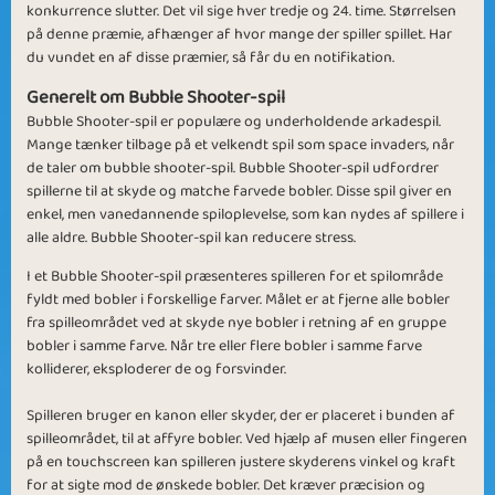
Tour de Animals
Wildlife Park
konkurrence slutter. Det vil sige hver tredje og 24. time. Størrelsen
på denne præmie, afhænger af hvor mange der spiller spillet. Har
du vundet en af disse præmier, så får du en notifikation.
Generelt om Bubble Shooter-spil
Bubble Shooter-spil er populære og underholdende arkadespil.
Mange tænker tilbage på et velkendt spil som space invaders, når
de taler om bubble shooter-spil. Bubble Shooter-spil udfordrer
Hidden Animals
Multiple Bubbles
spillerne til at skyde og matche farvede bobler. Disse spil giver en
enkel, men vanedannende spiloplevelse, som kan nydes af spillere i
alle aldre. Bubble Shooter-spil kan reducere stress.
I et Bubble Shooter-spil præsenteres spilleren for et spilområde
fyldt med bobler i forskellige farver. Målet er at fjerne alle bobler
fra spilleområdet ved at skyde nye bobler i retning af en gruppe
bobler i samme farve. Når tre eller flere bobler i samme farve
Going Far
Animal Spins
kolliderer, eksploderer de og forsvinder.
Spilleren bruger en kanon eller skyder, der er placeret i bunden af
spilleområdet, til at affyre bobler. Ved hjælp af musen eller fingeren
på en touchscreen kan spilleren justere skyderens vinkel og kraft
for at sigte mod de ønskede bobler. Det kræver præcision og