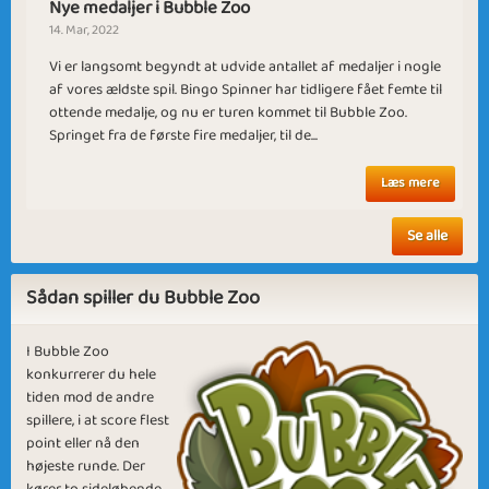
Nye medaljer i Bubble Zoo
14. Mar, 2022
Vi er langsomt begyndt at udvide antallet af medaljer i nogle
Wrapping
af vores ældste spil. Bingo Spinner har tidligere fået femte til
Chili Cheyenne 06
Presents
ottende medalje, og nu er turen kommet til Bubble Zoo.
Springet fra de første fire medaljer, til de...
Læs mere
Se alle
Twinkle Twilight
Summer of '69
0309
Sådan spiller du Bubble Zoo
I Bubble Zoo
konkurrerer du hele
tiden mod de andre
spillere, i at score flest
Medusa
Aquamarine
point eller nå den
højeste runde. Der
kører to sideløbende