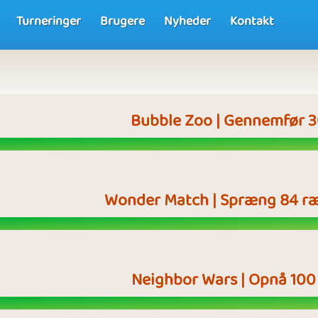
Turneringer
Brugere
Nyheder
Kontakt
Bubble Zoo | Gennemfør 3
Wonder Match | Spræng 84 r
Neighbor Wars | Opnå 100