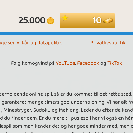
25.000
10
gelser, vilkår og datapolitik
Privatlivspolitik
Følg Komogvind på
YouTube
,
Facebook
og
TikTok
holdende online spil, så er du kommet til det rette sted. 
d garanteret mange timers god underholdning. Vi har alt fra
fri, Minestryger, Sudoku og Mahjong. Leder du efter de ken
 du finder dem. Er du mere til puslespil har vi også en hånd
puslespil som man kender det og har gode minder med, men 