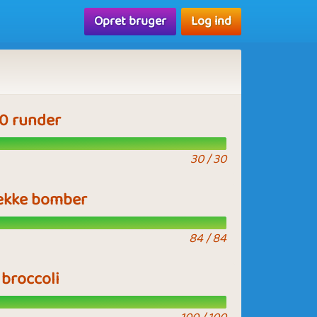
Opret bruger
Log ind
0 runder
30 / 30
ække bomber
84 / 84
 broccoli