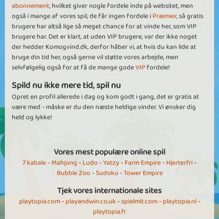
abonnement
, hvilket giver nogle fordele inde på websitet, men
også i mange af vores spil, de får ingen fordele i
Præmier
, så gratis
brugere har altså lige så meget chance for at vinde her, som VIP
brugere har. Det er klart, at uden VIP brugere, var der ikke noget
der hedder Komogvind.dk, derfor håber vi, at hvis du kan lide at
bruge din tid her, også gerne vil støtte vores arbejde, men
selvfølgelig også for at få de mange gode
VIP
fordele!
Spild nu ikke mere tid, spil nu
Opret en profil allerede i dag og kom godt i gang, det er gratis at
være med - måske er du den næste heldige vinder. Vi ønsker dig
held og lykke!
Vores mest populære online spil
7 kabale
-
Mahjong
-
Ludo
-
Yatzy
-
Farm Empire
-
Hjerterfri
-
Bubble Zoo
-
Sudoku
-
Tower Empire
Tjek vores internationale sites
playtopia.com
-
playandwin.co.uk
-
spielmit.com
-
playtopia.nl
-
playtopia.fr