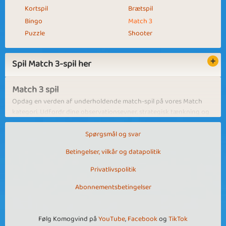
Kortspil
Brætspil
Bingo
Match 3
Puzzle
Shooter
Spil Match 3-spil her
Match 3 spil
Opdag en verden af underholdende match-spil på vores Match
kategori. Udfordr dine observationsevner, strategisk tænkning og
matchende færdigheder med en række sjove og vanedannende
spil. Uanset om du er nybegynder eller ekspert, er der spændende
Spørgsmål og svar
match-spil for enhver smag og spillestil. Prøv "Wonder Match" som
Betingelser, vilkår og datapolitik
er en magisk variation af det kendte Candy Crush, Eller "Bubble
Zoo" som er en sjov og underholdende variation af Bubble Shooter,
Privatlivspolitik
hvor man skal kombinere dyr i forskellige farver. Du kan også løse
forbrydelser med de seje politibetjente i "Crime Scene". Der er
Abonnementsbetingelser
mange Match 3 spil her, mange timers underholdning.
Følg Komogvind på
YouTube
,
Facebook
og
TikTok