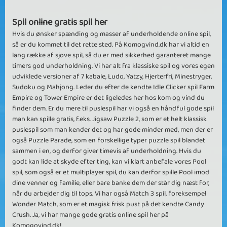
Spil online gratis spil her
Hvis du ønsker spænding og masser af underholdende online spil,
så er du kommet til det rette sted. På Komogvind.dk har vi altid en
lang række af sjove spil, så du er med sikkerhed garanteret mange
timers god underholdning. Vi har alt fra klassiske spil og vores egen
udviklede versioner af 7 kabale, Ludo, Yatzy, Hjerterfri, Minestryger,
Sudoku og Mahjong. Leder du efter de kendte Idle Clicker spil Farm
Empire og Tower Empire er det ligeledes her hos kom og vind du
finder dem. Er du mere til puslespil har vi også en håndful gode spil
man kan spille gratis, f.eks. Jigsaw Puzzle 2, som er et helt klassisk
puslespil som man kender det og har gode minder med, men der er
også Puzzle Parade, som en forskellige typer puzzle spil blandet
sammen i en, og derfor giver timevis af underholdning. Hvis du
godt kan lide at skyde efter ting, kan vi klart anbefale vores Pool
spil, som også er et multiplayer spil, du kan derfor spille Pool imod
dine venner og familie, eller bare banke dem der står dig næst for,
når du arbejder dig til tops. Vi har også Match 3 spil, foreksempel
Wonder Match, som er et magisk frisk pust på det kendte Candy
Crush. Ja, vi har mange gode gratis online spil her på
Komogovind.dk!