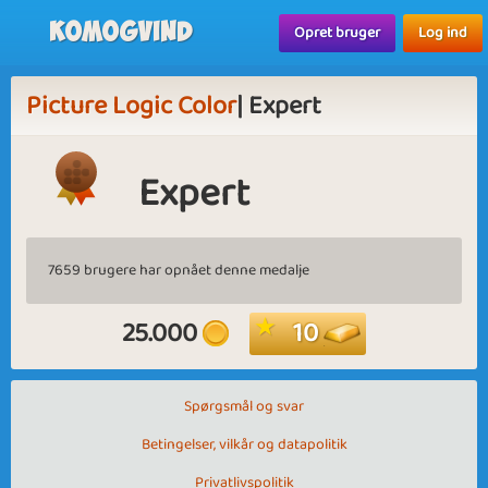
Komogvind
Opret bruger
Log ind
Picture Logic Color
| Expert
Expert
7659 brugere har opnået denne medalje
25.000
10
Spørgsmål og svar
Betingelser, vilkår og datapolitik
Privatlivspolitik