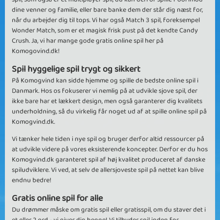
dine venner og familie, eller bare banke dem der står dig næst for,
når du arbejder dig til tops. Vi har også Match 3 spil, foreksempel
Wonder Match, som er et magisk frisk pust på det kendte Candy
Crush. Ja, vi har mange gode gratis online spil her på
Komogovind.dk!
Spil hyggelige spil trygt og sikkert
På Komogvind kan sidde hjemme og spille de bedste online spil i
Danmark. Hos os fokuserer vi nemlig på at udvikle sjove spil, der
ikke bare har et lækkert design, men også garanterer dig kvalitets
underholdning, så du virkelig får noget ud af at spille online spil på
Komogvind.dk.
Vi tænker hele tiden i nye spil og bruger derfor altid ressourcer på
at udvikle videre på vores eksisterende koncepter. Derfor er du hos
Komogvind.dk garanteret spil af høj kvalitet produceret af danske
spiludviklere. Vi ved, at selv de allersjoveste spil på nettet kan blive
endnu bedre!
Gratis online spil for alle
Du drømmer måske om gratis spil eller gratisspil, om du staver det i