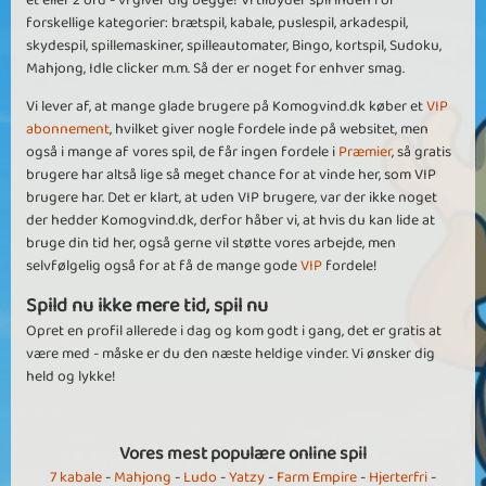
et eller 2 ord - vi giver dig begge! Vi tilbyder spil inden for
forskellige kategorier: brætspil, kabale, puslespil, arkadespil,
skydespil, spillemaskiner, spilleautomater, Bingo, kortspil, Sudoku,
Mahjong, Idle clicker m.m. Så der er noget for enhver smag.
Vi lever af, at mange glade brugere på Komogvind.dk køber et
VIP
abonnement
, hvilket giver nogle fordele inde på websitet, men
også i mange af vores spil, de får ingen fordele i
Præmier
, så gratis
brugere har altså lige så meget chance for at vinde her, som VIP
brugere har. Det er klart, at uden VIP brugere, var der ikke noget
der hedder Komogvind.dk, derfor håber vi, at hvis du kan lide at
bruge din tid her, også gerne vil støtte vores arbejde, men
selvfølgelig også for at få de mange gode
VIP
fordele!
Spild nu ikke mere tid, spil nu
Opret en profil allerede i dag og kom godt i gang, det er gratis at
være med - måske er du den næste heldige vinder. Vi ønsker dig
held og lykke!
Vores mest populære online spil
7 kabale
-
Mahjong
-
Ludo
-
Yatzy
-
Farm Empire
-
Hjerterfri
-