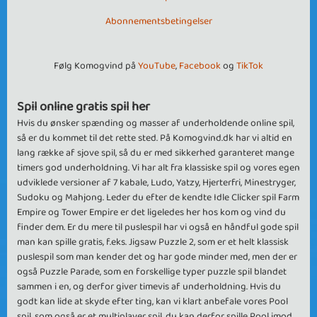
Abonnementsbetingelser
Følg Komogvind på
YouTube
,
Facebook
og
TikTok
Spil online gratis spil her
Hvis du ønsker spænding og masser af underholdende online spil,
så er du kommet til det rette sted. På Komogvind.dk har vi altid en
lang række af sjove spil, så du er med sikkerhed garanteret mange
timers god underholdning. Vi har alt fra klassiske spil og vores egen
udviklede versioner af 7 kabale, Ludo, Yatzy, Hjerterfri, Minestryger,
Sudoku og Mahjong. Leder du efter de kendte Idle Clicker spil Farm
Empire og Tower Empire er det ligeledes her hos kom og vind du
finder dem. Er du mere til puslespil har vi også en håndful gode spil
man kan spille gratis, f.eks. Jigsaw Puzzle 2, som er et helt klassisk
puslespil som man kender det og har gode minder med, men der er
også Puzzle Parade, som en forskellige typer puzzle spil blandet
sammen i en, og derfor giver timevis af underholdning. Hvis du
godt kan lide at skyde efter ting, kan vi klart anbefale vores Pool
spil, som også er et multiplayer spil, du kan derfor spille Pool imod