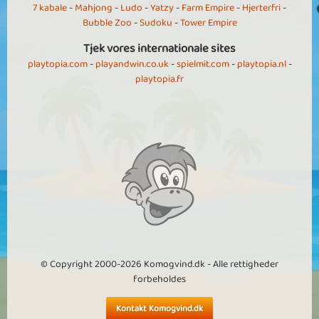
7 kabale
-
Mahjong
-
Ludo
-
Yatzy
-
Farm Empire
-
Hjerterfri
-
Bubble Zoo
-
Sudoku
-
Tower Empire
Tjek vores internationale sites
playtopia.com
-
playandwin.co.uk
-
spielmit.com
-
playtopia.nl
-
playtopia.fr
© Copyright 2000-2026 Komogvind.dk - Alle rettigheder
forbeholdes
Kontakt Komogvind.dk