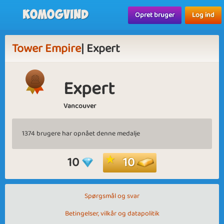
Komogvind
Opret bruger
Log ind
Tower Empire
| Expert
Expert
Vancouver
1374 brugere har opnået denne medalje
10
10
Spørgsmål og svar
Betingelser, vilkår og datapolitik