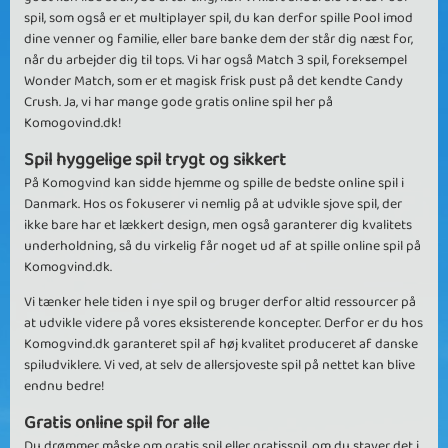
spil, som også er et multiplayer spil, du kan derfor spille Pool imod
dine venner og familie, eller bare banke dem der står dig næst for,
når du arbejder dig til tops. Vi har også Match 3 spil, foreksempel
Wonder Match, som er et magisk frisk pust på det kendte Candy
Crush. Ja, vi har mange gode gratis online spil her på
Komogovind.dk!
Spil hyggelige spil trygt og sikkert
På Komogvind kan sidde hjemme og spille de bedste online spil i
Danmark. Hos os fokuserer vi nemlig på at udvikle sjove spil, der
ikke bare har et lækkert design, men også garanterer dig kvalitets
underholdning, så du virkelig får noget ud af at spille online spil på
Komogvind.dk.
Vi tænker hele tiden i nye spil og bruger derfor altid ressourcer på
at udvikle videre på vores eksisterende koncepter. Derfor er du hos
Komogvind.dk garanteret spil af høj kvalitet produceret af danske
spiludviklere. Vi ved, at selv de allersjoveste spil på nettet kan blive
endnu bedre!
Gratis online spil for alle
Du drømmer måske om gratis spil eller gratisspil, om du staver det i