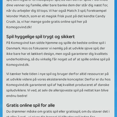
dine venner og familie, eller bare banke dem der står dig næst for,
når du arbejder dig til tops. Vi har også Match 3 spil, foreksempel
Wonder Match, som er et magisk frisk pust på det kendte Candy
Crush. Ja, vi har mange gode gratis online spil her på
Komogovind.dk!
Spil hyggelige spil trygt og sikkert
På Komogvind kan sidde hjemme og spille de bedste online spil i
Danmark. Hos os fokuserer vi nemlig på at udvikle sjove spil, der
ikke bare har et lækkert design, men også garanterer dig kvalitets
underholdning, så du virkelig får noget ud af at spille online spil på
Komogvind.dk.
Vi tænker hele tiden i nye spil og bruger derfor altid ressourcer på
at udvikle videre på vores eksisterende koncepter. Derfor er du hos
Komogvind.dk garanteret spil af høj kvalitet produceret af danske
spiludviklere. Vi ved, at selv de allersjoveste spil på nettet kan blive
endnu bedre!
Gratis online spil for alle
Du drømmer måske om gratis spil eller gratisspil, om du staver det i