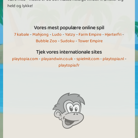
held og lykke!
Vores mest populære online spil
7 kabale
-
Mahjong
-
Ludo
-
Yatzy
-
Farm Empire
-
Hjerterfri
-
Bubble Zoo
-
Sudoku
-
Tower Empire
Tjek vores internationale sites
playtopia.com
-
playandwin.co.uk
-
spielmit.com
-
playtopia.nl
-
playtopia.fr