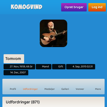
Komogvind
Opret bruger
Log ind
Tomvom
27. Nov, 1959, 66 år
Mand
Gift
4. Sep, 2015 02:31
14. Dec, 2007
Profil
Udfordringer
Medaljer
Galleri
Venner
Mere
Udfordringer (871)