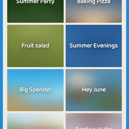
Summer Party
Baking Pizza
Fruit salad
Summer Evenings
Big Spender
Hey June