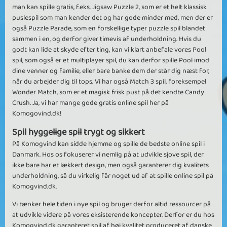
man kan spille gratis, f.eks. Jigsaw Puzzle 2, som er et helt klassisk
puslespil som man kender det og har gode minder med, men der er
også Puzzle Parade, som en forskellige typer puzzle spil blandet
sammen i en, og derfor giver timevis af underholdning. Hvis du
godt kan lide at skyde efter ting, kan vi klart anbefale vores Pool
spil, som også er et multiplayer spil, du kan derfor spille Pool imod
dine venner og familie, eller bare banke dem der står dig næst for,
når du arbejder dig til tops. Vi har også Match 3 spil, foreksempel
Wonder Match, som er et magisk frisk pust på det kendte Candy
Crush. Ja, vi har mange gode gratis online spil her på
Komogovind.dk!
Spil hyggelige spil trygt og sikkert
På Komogvind kan sidde hjemme og spille de bedste online spil i
Danmark. Hos os fokuserer vi nemlig på at udvikle sjove spil, der
ikke bare har et lækkert design, men også garanterer dig kvalitets
underholdning, så du virkelig får noget ud af at spille online spil på
Komogvind.dk.
Vi tænker hele tiden i nye spil og bruger derfor altid ressourcer på
at udvikle videre på vores eksisterende koncepter. Derfor er du hos
Komogvind.dk garanteret spil af høj kvalitet produceret af danske