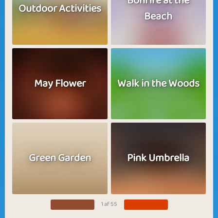
Bonfire at the
Outdoor Activities
Beach
May Flower
Walk in the Woods
Green Garden
Pink Umbrella
1 af 55