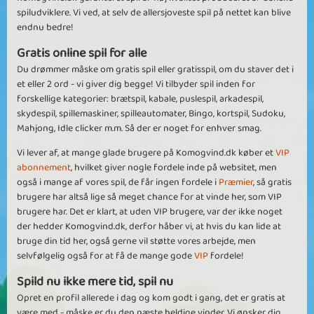
spiludviklere. Vi ved, at selv de allersjoveste spil på nettet kan blive
endnu bedre!
Gratis online spil for alle
Du drømmer måske om gratis spil eller gratisspil, om du staver det i
et eller 2 ord - vi giver dig begge! Vi tilbyder spil inden for
forskellige kategorier: brætspil, kabale, puslespil, arkadespil,
skydespil, spillemaskiner, spilleautomater, Bingo, kortspil, Sudoku,
Mahjong, Idle clicker m.m. Så der er noget for enhver smag.
Vi lever af, at mange glade brugere på Komogvind.dk køber et
VIP
abonnement
, hvilket giver nogle fordele inde på websitet, men
også i mange af vores spil, de får ingen fordele i
Præmier
, så gratis
brugere har altså lige så meget chance for at vinde her, som VIP
brugere har. Det er klart, at uden VIP brugere, var der ikke noget
der hedder Komogvind.dk, derfor håber vi, at hvis du kan lide at
bruge din tid her, også gerne vil støtte vores arbejde, men
selvfølgelig også for at få de mange gode
VIP
fordele!
Spild nu ikke mere tid, spil nu
Opret en profil allerede i dag og kom godt i gang, det er gratis at
være med - måske er du den næste heldige vinder. Vi ønsker dig