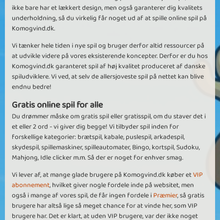
ikke bare har et lækkert design, men også garanterer dig kvalitets
underholdning, så du virkelig får noget ud af at spille online spil på
Komogvind.dk.
Vi tænker hele tiden i nye spil og bruger derfor altid ressourcer på
at udvikle videre på vores eksisterende koncepter. Derfor er du hos
Komogvind.dk garanteret spil af høj kvalitet produceret af danske
spiludviklere. Vi ved, at selv de allersjoveste spil på nettet kan blive
endnu bedre!
Gratis online spil for alle
Du drømmer måske om gratis spil eller gratisspil, om du staver det i
et eller 2 ord - vi giver dig begge! Vi tilbyder spil inden for
forskellige kategorier: brætspil, kabale, puslespil, arkadespil,
skydespil, spillemaskiner, spilleautomater, Bingo, kortspil, Sudoku,
Mahjong, Idle clicker m.m. Så der er noget for enhver smag.
Vi lever af, at mange glade brugere på Komogvind.dk køber et
VIP
abonnement
, hvilket giver nogle fordele inde på websitet, men
også i mange af vores spil, de får ingen fordele i
Præmier
, så gratis
brugere har altså lige så meget chance for at vinde her, som VIP
brugere har. Det er klart, at uden VIP brugere, var der ikke noget