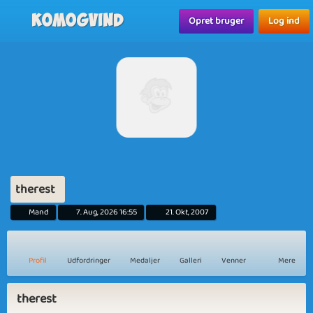
Komogvind
Opret bruger
Log ind
therest
Mand
7. Aug, 2026 16:55
21. Okt, 2007
Profil
Udfordringer
Medaljer
Galleri
Venner
Mere
therest