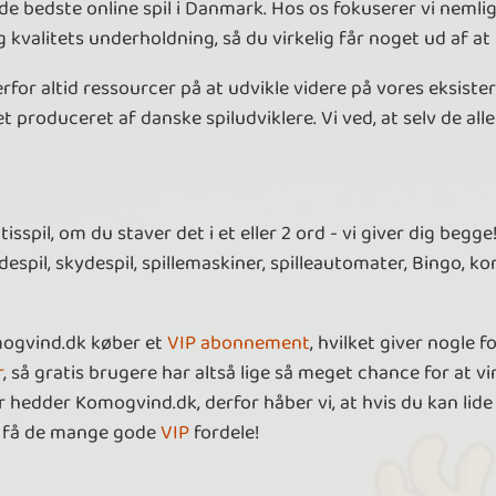
 bedste online spil i Danmark. Hos os fokuserer vi nemlig p
kvalitets underholdning, så du virkelig får noget ud af at 
erfor altid ressourcer på at udvikle videre på vores eksist
t produceret af danske spiludviklere. Vi ved, at selv de all
spil, om du staver det i et eller 2 ord - vi giver dig begge! 
adespil, skydespil, spillemaskiner, spilleautomater, Bingo, ko
mogvind.dk køber et
VIP abonnement
, hvilket giver nogle 
r
, så gratis brugere har altså lige så meget chance for at vi
 hedder Komogvind.dk, derfor håber vi, at hvis du kan lide a
at få de mange gode
VIP
fordele!