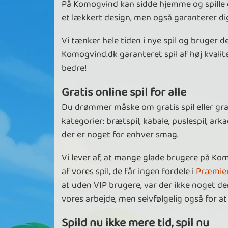
På Komogvind kan sidde hjemme og spille de
et lækkert design, men også garanterer dig 
Vi tænker hele tiden i nye spil og bruger d
Komogvind.dk garanteret spil af høj kvalite
bedre!
Gratis online spil for alle
Du drømmer måske om gratis spil eller gratis
kategorier: brætspil, kabale, puslespil, ark
der er noget for enhver smag.
Vi lever af, at mange glade brugere på Ko
af vores spil, de får ingen fordele i
Præmie
at uden VIP brugere, var der ikke noget der
vores arbejde, men selvfølgelig også for 
Spild nu ikke mere tid, spil nu