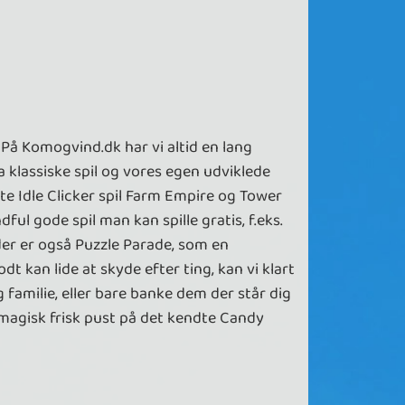
På Komogvind.dk har vi altid en lang
 klassiske spil og vores egen udviklede
dte Idle Clicker spil Farm Empire og Tower
ful gode spil man kan spille gratis, f.eks.
der er også Puzzle Parade, som en
t kan lide at skyde efter ting, kan vi klart
g familie, eller bare banke dem der står dig
t magisk frisk pust på det kendte Candy