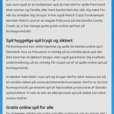
spil, som også er et multiplayer spil, du kan derfor spille Pool imod
dine venner og familie, eller bare banke dem der står dig næst for,
når du arbejder dig til tops. Vi har også Match 3 spil, foreksempel
Wonder Match, som er et magisk frisk pust på det kendte Candy
Crush. Ja, vi har mange gode gratis online spil her på
Komogovind.dk!
Spil hyggelige spil trygt og sikkert
På Komogvind kan sidde hjemme og spille de bedste online spil i
Danmark. Hos os fokuserer vi nemlig på at udvikle sjove spil, der
ikke bare har et lækkert design, men også garanterer dig kvalitets
underholdning, så du virkelig får noget ud af at spille online spil på
Komogvind.dk.
Vi tænker hele tiden i nye spil og bruger derfor altid ressourcer på
at udvikle videre på vores eksisterende koncepter. Derfor er du hos
Komogvind.dk garanteret spil af høj kvalitet produceret af danske
spiludviklere. Vi ved, at selv de allersjoveste spil på nettet kan blive
endnu bedre!
Gratis online spil for alle
Du drømmer måske om gratis spil eller gratisspil, om du staver det i