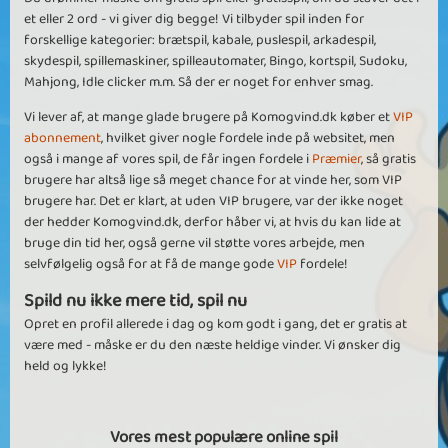
et eller 2 ord - vi giver dig begge! Vi tilbyder spil inden for
forskellige kategorier: brætspil, kabale, puslespil, arkadespil,
skydespil, spillemaskiner, spilleautomater, Bingo, kortspil, Sudoku,
Mahjong, Idle clicker m.m. Så der er noget for enhver smag.
Vi lever af, at mange glade brugere på Komogvind.dk køber et
VIP
abonnement
, hvilket giver nogle fordele inde på websitet, men
også i mange af vores spil, de får ingen fordele i
Præmier
, så gratis
brugere har altså lige så meget chance for at vinde her, som VIP
brugere har. Det er klart, at uden VIP brugere, var der ikke noget
der hedder Komogvind.dk, derfor håber vi, at hvis du kan lide at
bruge din tid her, også gerne vil støtte vores arbejde, men
selvfølgelig også for at få de mange gode
VIP
fordele!
Spild nu ikke mere tid, spil nu
Opret en profil allerede i dag og kom godt i gang, det er gratis at
være med - måske er du den næste heldige vinder. Vi ønsker dig
held og lykke!
Vores mest populære online spil