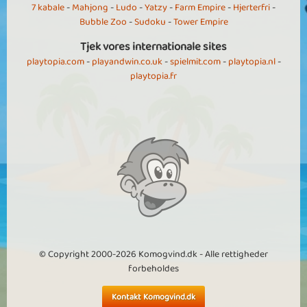
7 kabale
-
Mahjong
-
Ludo
-
Yatzy
-
Farm Empire
-
Hjerterfri
-
Bubble Zoo
-
Sudoku
-
Tower Empire
Tjek vores internationale sites
playtopia.com
-
playandwin.co.uk
-
spielmit.com
-
playtopia.nl
-
playtopia.fr
© Copyright 2000-2026 Komogvind.dk - Alle rettigheder
forbeholdes
Kontakt Komogvind.dk