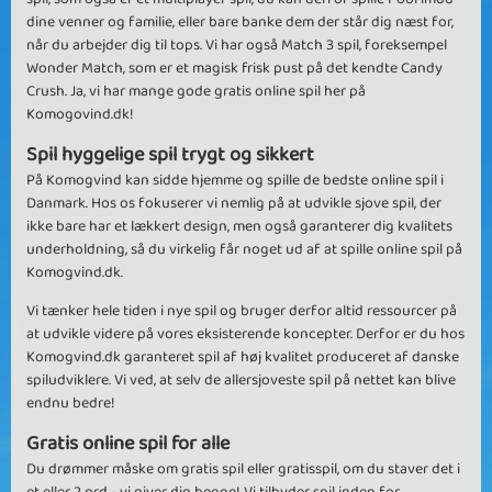
dine venner og familie, eller bare banke dem der står dig næst for,
når du arbejder dig til tops. Vi har også Match 3 spil, foreksempel
Wonder Match, som er et magisk frisk pust på det kendte Candy
Crush. Ja, vi har mange gode gratis online spil her på
Komogovind.dk!
Spil hyggelige spil trygt og sikkert
På Komogvind kan sidde hjemme og spille de bedste online spil i
Danmark. Hos os fokuserer vi nemlig på at udvikle sjove spil, der
ikke bare har et lækkert design, men også garanterer dig kvalitets
underholdning, så du virkelig får noget ud af at spille online spil på
Komogvind.dk.
Vi tænker hele tiden i nye spil og bruger derfor altid ressourcer på
at udvikle videre på vores eksisterende koncepter. Derfor er du hos
Komogvind.dk garanteret spil af høj kvalitet produceret af danske
spiludviklere. Vi ved, at selv de allersjoveste spil på nettet kan blive
endnu bedre!
Gratis online spil for alle
Du drømmer måske om gratis spil eller gratisspil, om du staver det i