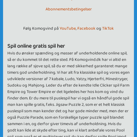
Abonnementsbetingelser
Følg Komogvind på
YouTube
,
Facebook
og
TikTok
Spil online gratis spil her
Hvis du ønsker spænding og masser af underholdende online spil,
så er du kommet til det rette sted. På Komogvind.dk har vi altid en
lang række af sjove spil, så du er med sikkerhed garanteret mange
timers god underholdning. Vi har alt fra klassiske spil og vores egen
udviklede versioner af 7 kabale, Ludo, Yatzy, Hjerterfri, Minestryger,
Sudoku og Mahjong. Leder du efter de kendte Idle Clicker spil Farm
Empire og Tower Empire er det ligeledes her hos kom og vind du
finder dem. Er du mere til puslespil har vi også en håndful gode spil
man kan spille gratis, f.eks. Jigsaw Puzzle 2, som er et helt klassisk
puslespil som man kender det og har gode minder med, men der er
også Puzzle Parade, som en forskellige typer puzzle spil blandet
sammen i en, og derfor giver timevis af underholdning. Hvis du
godt kan lide at skyde efter ting, kan vi klart anbefale vores Pool
spil, som også er et multiplayer spil, du kan derfor spille Pool imod