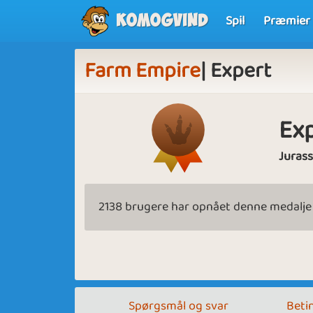
Spil
Præmier
Komogvind
Farm Empire
| Expert
Ex
Jurass
2138 brugere har opnået denne medalje
Spørgsmål og svar
Betin