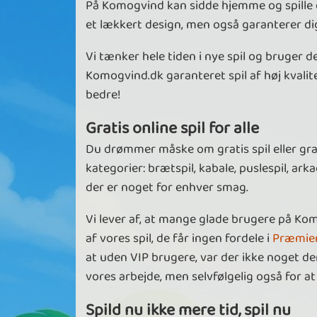
På Komogvind kan sidde hjemme og spille de
et lækkert design, men også garanterer dig 
Vi tænker hele tiden i nye spil og bruger d
Komogvind.dk garanteret spil af høj kvalite
bedre!
Gratis online spil for alle
Du drømmer måske om gratis spil eller gratis
kategorier: brætspil, kabale, puslespil, ark
der er noget for enhver smag.
Vi lever af, at mange glade brugere på Ko
af vores spil, de får ingen fordele i
Præmie
at uden VIP brugere, var der ikke noget der
vores arbejde, men selvfølgelig også for 
Spild nu ikke mere tid, spil nu