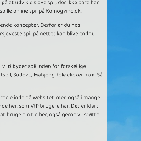
å at udvikle sjove spil, der ikke bare har
spille online spil på Komogvind.dk.
erende koncepter. Derfor er du hos
ersjoveste spil på nettet kan blive endnu
Vi tilbyder spil inden for forskellige
rtspil, Sudoku, Mahjong, Idle clicker m.m. Så
fordele inde på websitet, men også i mange
nde her, som VIP brugere har. Det er klart,
t bruge din tid her, også gerne vil støtte