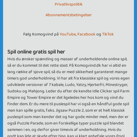
Privatlivspolitik
Abonnementsbetingelser
Følg Komogvind på
YouTube
,
Facebook
og
TikTok
Spil online gratis spil her
Hvis du ønsker spænding og masser af underholdende online spil,
så er du kommet til det rette sted. På Komogvind.dk har vi altid en
lang række af sjove spil, så du er med sikkerhed garanteret mange
timers god underholdning. Vi har alt fra klassiske spil og vores egen
udviklede versioner af 7 kabale, Ludo, Yatzy, Hjerterfri, Minestryger,
Sudoku og Mahjong. Leder du efter de kendte Idle Clicker spil Farm
Empire og Tower Empire er det ligeledes her hos kom og vind du
finder dem. Er du mere til puslespil har vi også en håndful gode spil
man kan spille gratis, f.eks. Jigsaw Puzzle 2, som er et helt klassisk
puslespil som man kender det og har gode minder med, men der er
også Puzzle Parade, som en forskellige typer puzzle spil blandet
sammen i en, og derfor giver timevis af underholdning. Hvis du
godt kan lide at skyde efter ting, kan vi klart anbefale vores Pool