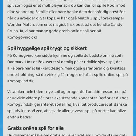
spil, som også er et multiplayer spil, du kan derfor spille Pool imod
dine venner og familie, eller bare banke dem der står dig næst for,
når du arbejder dig til tops. Vi har også Match 3 spil, foreksempel
Wonder Match, som er et magisk frisk pust på det kendte Candy
Crush. Ja, vi har mange gode gratis online spil her på
Komogovind.dk!
Spil hyggelige spil trygt og sikkert
På Komogvind kan sidde hjemme og spille de bedste online spil i
Danmark. Hos os fokuserer vi nemlig på at udvikle sjove spil, der
ikke bare har et lækkert design, men også garanterer dig kvalitets
underholdning, så du virkelig får noget ud af at spille online spil på
Komogvind.dk.
Vi tænker hele tiden i nye spil og bruger derfor altid ressourcer på
at udvikle videre på vores eksisterende koncepter. Derfor er du hos
Komogvind.dk garanteret spil af høj kvalitet produceret af danske
spiludviklere. Vi ved, at selv de allersjoveste spil på nettet kan blive
endnu bedre!
Gratis online spil for alle
Du drømmer måske om gratis spil eller gratisspil, om du staver det i