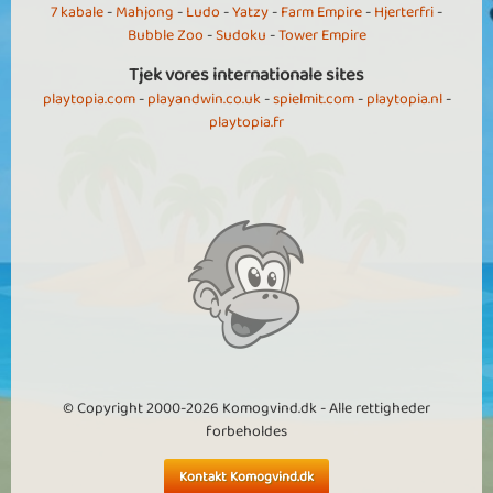
7 kabale
-
Mahjong
-
Ludo
-
Yatzy
-
Farm Empire
-
Hjerterfri
-
Bubble Zoo
-
Sudoku
-
Tower Empire
Tjek vores internationale sites
playtopia.com
-
playandwin.co.uk
-
spielmit.com
-
playtopia.nl
-
playtopia.fr
© Copyright 2000-2026 Komogvind.dk - Alle rettigheder
forbeholdes
Kontakt Komogvind.dk