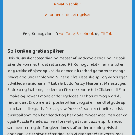
Privatlivspolitik
Abonnementsbetingelser
Følg Komogvind på
YouTube
,
Facebook
og
TikTok
Spil online gratis spil her
Hvis du ønsker spænding og masser af underholdende online spil,
så er du kommet til det rette sted. På Komogvind.dk har vi altid en
lang række af sjove spil, så du er med sikkerhed garanteret mange
timers god underholdning. Vi har alt fra klassiske spil og vores egen
udviklede versioner af 7 kabale, Ludo, Yatzy, Hjerterfri, Minestryger,
Sudoku og Mahjong. Leder du efter de kendte Idle Clicker spil Farm
Empire og Tower Empire er det ligeledes her hos kom og vind du
finder dem. Er du mere til puslespil har vi også en håndful gode spil
man kan spille gratis, f.eks. Jigsaw Puzzle 2, som er et helt klassisk
puslespil som man kender det og har gode minder med, men der er
også Puzzle Parade, som en forskellige typer puzzle spil blandet
sammen i en, og derfor giver timevis af underholdning. Hvis du
godt kan lide at skyde efter ting, kan vi klart anbefale vores Pool