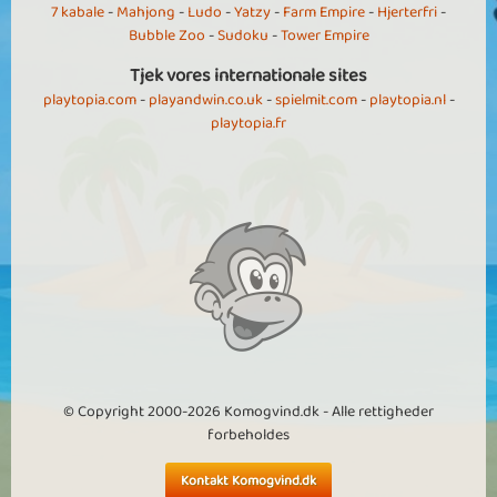
7 kabale
-
Mahjong
-
Ludo
-
Yatzy
-
Farm Empire
-
Hjerterfri
-
Bubble Zoo
-
Sudoku
-
Tower Empire
Tjek vores internationale sites
playtopia.com
-
playandwin.co.uk
-
spielmit.com
-
playtopia.nl
-
playtopia.fr
© Copyright 2000-2026 Komogvind.dk - Alle rettigheder
forbeholdes
Kontakt Komogvind.dk