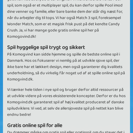
spil, som også er et multiplayer spil, du kan derfor spille Pool imod
dine venner og familie, eller bare banke dem der står dig næst for,
når du arbejder dig til tops. Vi har også Match 3 spil, foreksempel
Wonder Match, som er et magisk frisk pust på det kendte Candy
Crush. Ja, vi har mange gode gratis online spil her på
Komogovind.dk!
Spil hyggelige spil trygt og sikkert
På Komogvind kan sidde hjemme og spille de bedste online spil i
Danmark. Hos os fokuserer vi nemlig på at udvikle sjove spil, der
ikke bare har et lækkert design, men også garanterer dig kvalitets
underholdning, så du virkelig får noget ud af at spille online spil på
Komogvind.dk.
Vi tænker hele tiden i nye spil og bruger derfor altid ressourcer på
at udvikle videre på vores eksisterende koncepter. Derfor er du hos
Komogvind.dk garanteret spil af høj kvalitet produceret af danske
spiludviklere. Vi ved, at selv de allersjoveste spil på nettet kan blive
endnu bedre!
Gratis online spil for alle
Du drømmer måske om gratis spil eller gratisspil, om du staver det i