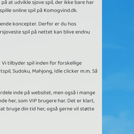
å at udvikle sjove spil, der ikke bare har
spille online spil på Komogvind.dk.
erende koncepter. Derfor er du hos
ersjoveste spil på nettet kan blive endnu
Vi tilbyder spil inden for forskellige
rtspil, Sudoku, Mahjong, Idle clicker m.m. Så
fordele inde på websitet, men også i mange
nde her, som VIP brugere har. Det er klart,
t bruge din tid her, også gerne vil støtte