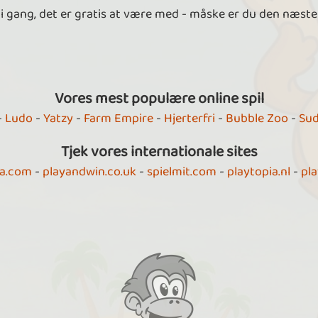
 i gang, det er gratis at være med - måske er du den næste 
Vores mest populære online spil
-
Ludo
-
Yatzy
-
Farm Empire
-
Hjerterfri
-
Bubble Zoo
-
Su
Tjek vores internationale sites
ia.com
-
playandwin.co.uk
-
spielmit.com
-
playtopia.nl
-
pla