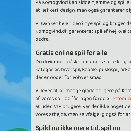
På Komogvind kan sidde hjemme og spille de
et lækkert design, men også garanterer dig 
Vi tænker hele tiden i nye spil og bruger d
Komogvind.dk garanteret spil af høj kvalite
bedre!
Gratis online spil for alle
Du drømmer måske om gratis spil eller gratis
kategorier: brætspil, kabale, puslespil, ark
der er noget for enhver smag.
Vi lever af, at mange glade brugere på Ko
af vores spil, de får ingen fordele i
Præmie
at uden VIP brugere, var der ikke noget der
vores arbejde, men selvfølgelig også for 
Spild nu ikke mere tid, spil nu