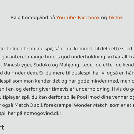
Følg Komogvind på
YouTube
,
Facebook
og
TikTok
holdende online spil, så er du kommet til det rette sted. 
d garanteret mange timers god underholdning. Vi har alt fra
fri, Minestryger, Sudoku og Mahjong. Leder du efter de ken
 du finder dem. Er du mere til puslespil har vi også en hånd
puslespil som man kender det og har gode minder med, men 
n i en, og derfor giver timevis af underholdning. Hvis du god
ltiplayer spil, du kan derfor spille Pool imod dine venner o
 har også Match 3 spil, foreksempel Wonder Match, som er e
 spil her på Komogovind.dk!
rt