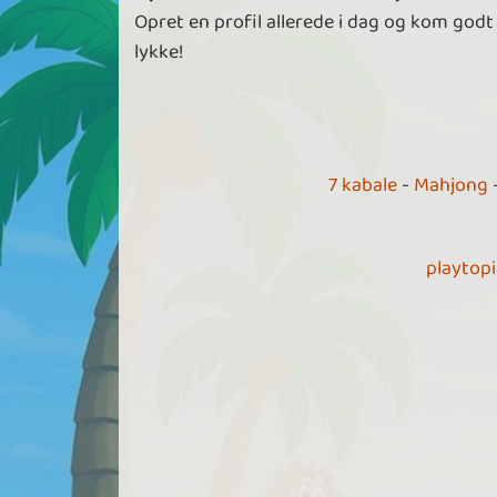
Opret en profil allerede i dag og kom godt
lykke!
7 kabale
-
Mahjong
playtop