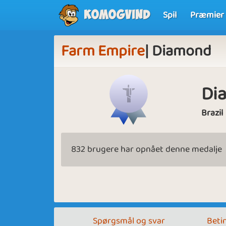
Spil
Præmier
Komogvind
Farm Empire
| Diamond
Di
Brazil
832 brugere har opnået denne medalje
Spørgsmål og svar
Betin