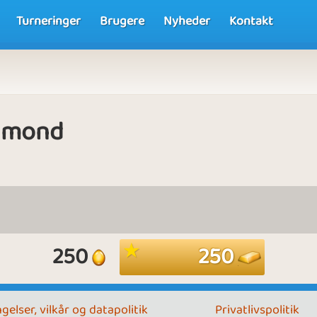
Turneringer
Brugere
Nyheder
Kontakt
amond
250
250
gelser, vilkår og datapolitik
Privatlivspolitik