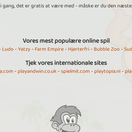
 i gang, det er gratis at være med - måske er du den næste 
Vores mest populære online spil
-
Ludo
-
Yatzy
-
Farm Empire
-
Hjerterfri
-
Bubble Zoo
-
Su
Tjek vores internationale sites
ia.com
-
playandwin.co.uk
-
spielmit.com
-
playtopia.nl
-
pla