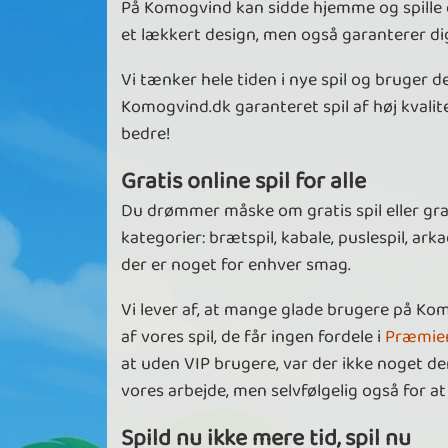
På Komogvind kan sidde hjemme og spille de
et lækkert design, men også garanterer dig 
Vi tænker hele tiden i nye spil og bruger d
Komogvind.dk garanteret spil af høj kvalite
bedre!
Gratis online spil for alle
Du drømmer måske om gratis spil eller gratis
kategorier: brætspil, kabale, puslespil, ark
der er noget for enhver smag.
Vi lever af, at mange glade brugere på Ko
af vores spil, de får ingen fordele i
Præmie
at uden VIP brugere, var der ikke noget der
vores arbejde, men selvfølgelig også for 
Spild nu ikke mere tid, spil nu