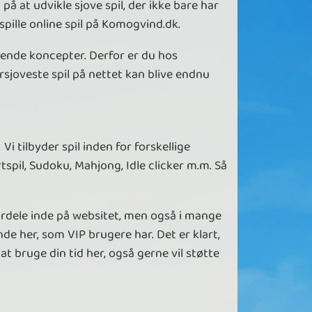
å at udvikle sjove spil, der ikke bare har
spille online spil på Komogvind.dk.
erende koncepter. Derfor er du hos
ersjoveste spil på nettet kan blive endnu
Vi tilbyder spil inden for forskellige
rtspil, Sudoku, Mahjong, Idle clicker m.m. Så
fordele inde på websitet, men også i mange
nde her, som VIP brugere har. Det er klart,
t bruge din tid her, også gerne vil støtte