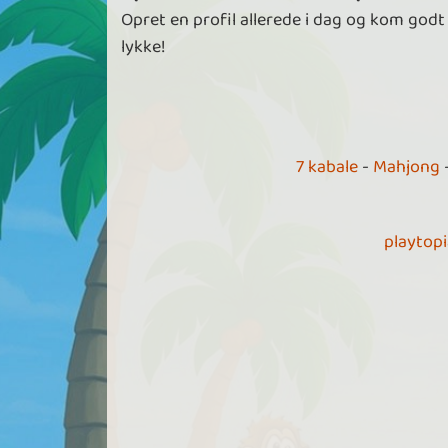
Opret en profil allerede i dag og kom godt
lykke!
7 kabale
-
Mahjong
playtop