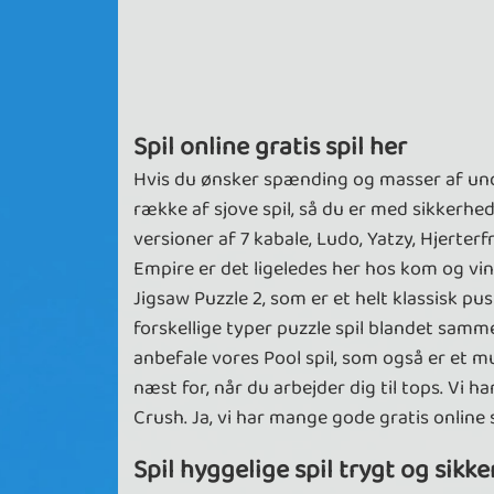
Spil online gratis spil her
Hvis du ønsker spænding og masser af under
række af sjove spil, så du er med sikkerhe
versioner af 7 kabale, Ludo, Yatzy, Hjerter
Empire er det ligeledes her hos kom og vind
Jigsaw Puzzle 2, som er et helt klassisk 
forskellige typer puzzle spil blandet samme
anbefale vores Pool spil, som også er et mu
næst for, når du arbejder dig til tops. Vi
Crush. Ja, vi har mange gode gratis online
Spil hyggelige spil trygt og sikke