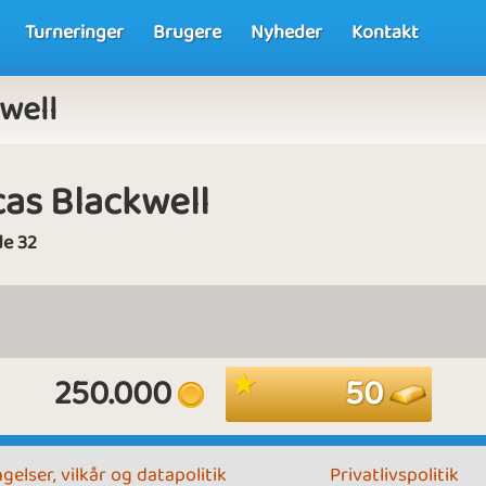
Turneringer
Brugere
Nyheder
Kontakt
kwell
as Blackwell
de 32
250.000
50
gelser, vilkår og datapolitik
Privatlivspolitik