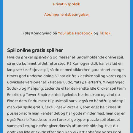
Privatlivspolitik
Abonnementsbetingelser
Følg Komogvind på
YouTube
,
Facebook
og
TikTok
Spil online gratis spil her
Hvis du ønsker spænding og masser af underholdende online spil,
så er du kommet til det rette sted. På Komogvind.dk har vi altid en
lang række af sjove spil, så du er med sikkerhed garanteret mange
timers god underholdning. Vi har alt fra klassiske spil og vores egen
udviklede versioner af 7 kabale, Ludo, Yatzy, Hjerterfri, Minestryger,
Sudoku og Mahjong. Leder du efter de kendte Idle Clicker spil Farm
Empire og Tower Empire er det ligeledes her hos kom og vind du
finder dem. Er du mere til puslespil har vi også en håndful gode spil
man kan spille gratis, f.eks. Jigsaw Puzzle 2, som er et helt klassisk
puslespil som man kender det og har gode minder med, men der er
også Puzzle Parade, som en forskellige typer puzzle spil blandet
sammen i en, og derfor giver timevis af underholdning. Hvis du
godt kan lide at skyde efter ting, kan vi klart anbefale vores Pool