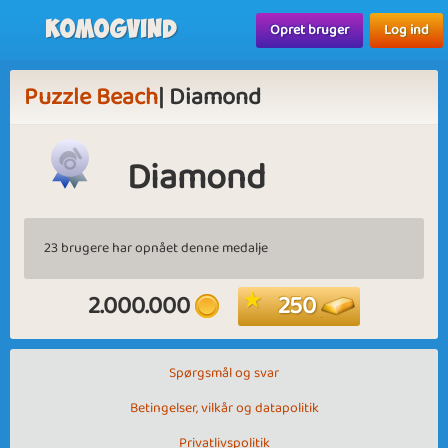
Komogvind
Opret bruger
Log ind
Puzzle Beach
| Diamond
Diamond
23 brugere har opnået denne medalje
2.000.000
250
Spørgsmål og svar
Betingelser, vilkår og datapolitik
Privatlivspolitik