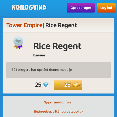
Komogvind
Opret bruger
Log ind
Tower Empire
| Rice Regent
Rice Regent
Banaue
691 brugere har opnået denne medalje
25
25
Spørgsmål og svar
Betingelser, vilkår og datapolitik