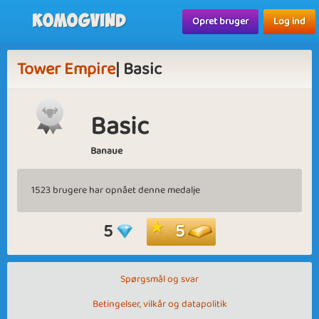
Komogvind
Opret bruger
Log ind
Tower Empire
| Basic
Basic
Banaue
1523 brugere har opnået denne medalje
5
5
Spørgsmål og svar
Betingelser, vilkår og datapolitik