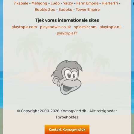
7 kabale
-
Mahjong
-
Ludo
-
Yatzy
-
Farm Empire
-
Hjerterfri
-
Bubble Zoo
-
Sudoku
-
Tower Empire
Tjek vores internationale sites
playtopia.com
-
playandwin.co.uk
-
spielmit.com
-
playtopia.nl
-
playtopia.fr
© Copyright 2000-2026 Komogvind.dk - Alle rettigheder
forbeholdes
Kontakt Komogvind.dk