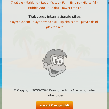
7 kabale
-
Mahjong
-
Ludo
-
Yatzy
-
Farm Empire
-
Hjerterfri
-
Bubble Zoo
-
Sudoku
-
Tower Empire
Tjek vores internationale sites
playtopia.com
-
playandwin.co.uk
-
spielmit.com
-
playtopia.nl
-
playtopia.fr
© Copyright 2000-2026 Komogvind.dk - Alle rettigheder
forbeholdes
Kontakt Komogvind.dk