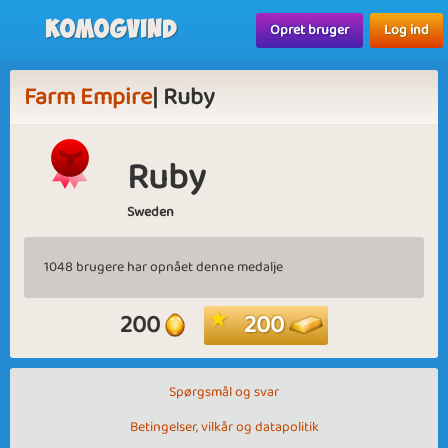
Komogvind
Opret bruger
Log ind
Farm Empire
| Ruby
Ruby
Sweden
1048 brugere har opnået denne medalje
200
200
Spørgsmål og svar
Betingelser, vilkår og datapolitik