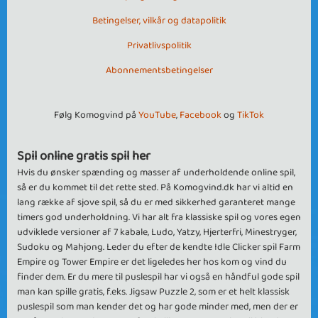
Betingelser, vilkår og datapolitik
Privatlivspolitik
Abonnementsbetingelser
Følg Komogvind på
YouTube
,
Facebook
og
TikTok
Spil online gratis spil her
Hvis du ønsker spænding og masser af underholdende online spil,
så er du kommet til det rette sted. På Komogvind.dk har vi altid en
lang række af sjove spil, så du er med sikkerhed garanteret mange
timers god underholdning. Vi har alt fra klassiske spil og vores egen
udviklede versioner af 7 kabale, Ludo, Yatzy, Hjerterfri, Minestryger,
Sudoku og Mahjong. Leder du efter de kendte Idle Clicker spil Farm
Empire og Tower Empire er det ligeledes her hos kom og vind du
finder dem. Er du mere til puslespil har vi også en håndful gode spil
man kan spille gratis, f.eks. Jigsaw Puzzle 2, som er et helt klassisk
puslespil som man kender det og har gode minder med, men der er