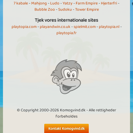
7 kabale
-
Mahjong
-
Ludo
-
Yatzy
-
Farm Empire
-
Hjerterfri
-
Bubble Zoo
-
Sudoku
-
Tower Empire
Tjek vores internationale sites
playtopia.com
-
playandwin.co.uk
-
spielmit.com
-
playtopia.nl
-
playtopia.fr
© Copyright 2000-2026 Komogvind.dk - Alle rettigheder
forbeholdes
Kontakt Komogvind.dk