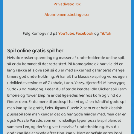
Privatlivspolitik
Abonnementsbetingelser
Følg Komogvind på
YouTube
,
Facebook
og
TikTok
Spil online gratis spil her
Hvis du ønsker spænding og masser af underholdende online spil,
så er du kommet til det rette sted. På Komogvind.dk har vi altid en
lang række af sjove spil, så du er med sikkerhed garanteret mange
timers god underholdning. Vi har alt fra klassiske spil og vores egen
udviklede versioner af 7 kabale, Ludo, Yatzy, Hjerterfri, Minestryger,
Sudoku og Mahjong. Leder du efter de kendte Idle Clicker spil Farm
Empire og Tower Empire er det ligeledes her hos kom og vind du
finder dem. Er du mere til puslespil har vi også en håndful gode spil
man kan spille gratis, f.eks. Jigsaw Puzzle 2, som er et helt klassisk
puslespil som man kender det og har gode minder med, men der er
også Puzzle Parade, som en forskellige typer puzzle spil blandet
sammen i en, og derfor giver timevis af underholdning. Hvis du
godt kan lide at skyde efter ting, kan vi klart anbefale vores Pool