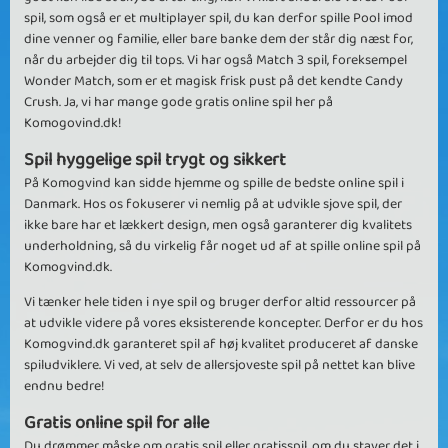
spil, som også er et multiplayer spil, du kan derfor spille Pool imod
dine venner og familie, eller bare banke dem der står dig næst for,
når du arbejder dig til tops. Vi har også Match 3 spil, foreksempel
Wonder Match, som er et magisk frisk pust på det kendte Candy
Crush. Ja, vi har mange gode gratis online spil her på
Komogovind.dk!
Spil hyggelige spil trygt og sikkert
På Komogvind kan sidde hjemme og spille de bedste online spil i
Danmark. Hos os fokuserer vi nemlig på at udvikle sjove spil, der
ikke bare har et lækkert design, men også garanterer dig kvalitets
underholdning, så du virkelig får noget ud af at spille online spil på
Komogvind.dk.
Vi tænker hele tiden i nye spil og bruger derfor altid ressourcer på
at udvikle videre på vores eksisterende koncepter. Derfor er du hos
Komogvind.dk garanteret spil af høj kvalitet produceret af danske
spiludviklere. Vi ved, at selv de allersjoveste spil på nettet kan blive
endnu bedre!
Gratis online spil for alle
Du drømmer måske om gratis spil eller gratisspil, om du staver det i