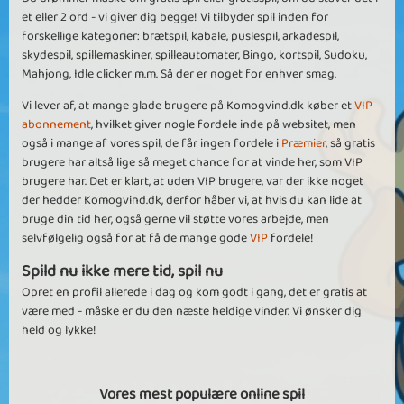
et eller 2 ord - vi giver dig begge! Vi tilbyder spil inden for
forskellige kategorier: brætspil, kabale, puslespil, arkadespil,
skydespil, spillemaskiner, spilleautomater, Bingo, kortspil, Sudoku,
Mahjong, Idle clicker m.m. Så der er noget for enhver smag.
Vi lever af, at mange glade brugere på Komogvind.dk køber et
VIP
abonnement
, hvilket giver nogle fordele inde på websitet, men
også i mange af vores spil, de får ingen fordele i
Præmier
, så gratis
brugere har altså lige så meget chance for at vinde her, som VIP
brugere har. Det er klart, at uden VIP brugere, var der ikke noget
der hedder Komogvind.dk, derfor håber vi, at hvis du kan lide at
bruge din tid her, også gerne vil støtte vores arbejde, men
selvfølgelig også for at få de mange gode
VIP
fordele!
Spild nu ikke mere tid, spil nu
Opret en profil allerede i dag og kom godt i gang, det er gratis at
være med - måske er du den næste heldige vinder. Vi ønsker dig
held og lykke!
Vores mest populære online spil