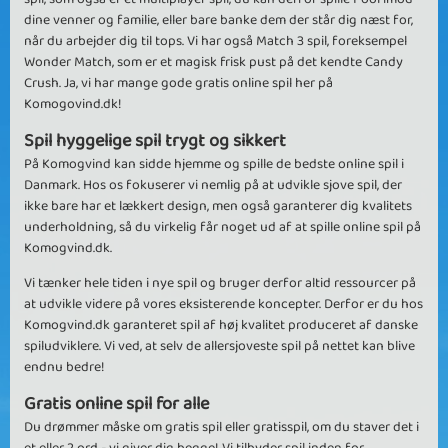
dine venner og familie, eller bare banke dem der står dig næst for,
når du arbejder dig til tops. Vi har også Match 3 spil, foreksempel
Wonder Match, som er et magisk frisk pust på det kendte Candy
Crush. Ja, vi har mange gode gratis online spil her på
Komogovind.dk!
Spil hyggelige spil trygt og sikkert
På Komogvind kan sidde hjemme og spille de bedste online spil i
Danmark. Hos os fokuserer vi nemlig på at udvikle sjove spil, der
ikke bare har et lækkert design, men også garanterer dig kvalitets
underholdning, så du virkelig får noget ud af at spille online spil på
Komogvind.dk.
Vi tænker hele tiden i nye spil og bruger derfor altid ressourcer på
at udvikle videre på vores eksisterende koncepter. Derfor er du hos
Komogvind.dk garanteret spil af høj kvalitet produceret af danske
spiludviklere. Vi ved, at selv de allersjoveste spil på nettet kan blive
endnu bedre!
Gratis online spil for alle
Du drømmer måske om gratis spil eller gratisspil, om du staver det i