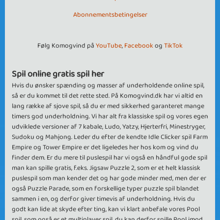
Abonnementsbetingelser
Følg Komogvind på
YouTube
,
Facebook
og
TikTok
Spil online gratis spil her
Hvis du ønsker spænding og masser af underholdende online spil,
så er du kommet til det rette sted. På Komogvind.dk har vi altid en
lang række af sjove spil, så du er med sikkerhed garanteret mange
timers god underholdning. Vi har alt fra klassiske spil og vores egen
udviklede versioner af 7 kabale, Ludo, Yatzy, Hjerterfri, Minestryger,
Sudoku og Mahjong. Leder du efter de kendte Idle Clicker spil Farm
Empire og Tower Empire er det ligeledes her hos kom og vind du
finder dem. Er du mere til puslespil har vi også en håndful gode spil
man kan spille gratis, f.eks. Jigsaw Puzzle 2, som er et helt klassisk
puslespil som man kender det og har gode minder med, men der er
også Puzzle Parade, som en forskellige typer puzzle spil blandet
sammen i en, og derfor giver timevis af underholdning. Hvis du
godt kan lide at skyde efter ting, kan vi klart anbefale vores Pool
spil, som også er et multiplayer spil, du kan derfor spille Pool imod