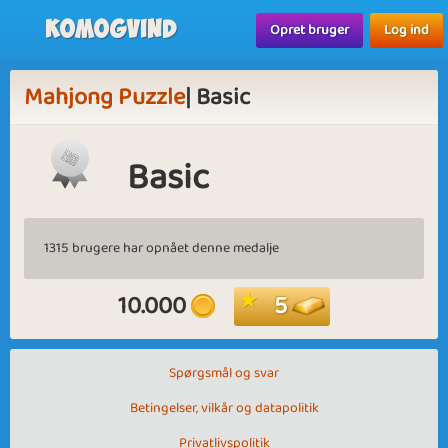
Komogvind
Opret bruger
Log ind
Mahjong Puzzle
| Basic
Basic
1315 brugere har opnået denne medalje
10.000
5
Spørgsmål og svar
Betingelser, vilkår og datapolitik
Privatlivspolitik