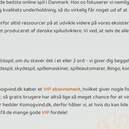
 bedste online spil i Danmark. Hos os fokuserer vi nemlig p
kvalitets underholdning, så du virkelig får noget ud af at 
erfor altid ressourcer på at udvikle videre på vores eksist
t produceret af danske spiludviklere. Vi ved, at selv de all
spil, om du staver det i et eller 2 ord - vi giver dig begge! 
adespil, skydespil, spillemaskiner, spilleautomater, Bingo, ko
mogvind.dk køber et
VIP abonnement
, hvilket giver nogle 
r
, så gratis brugere har altså lige så meget chance for at vi
 hedder Komogvind.dk, derfor håber vi, at hvis du kan lide a
at få de mange gode
VIP
fordele!