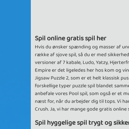
Spil online gratis spil her
Hvis du ønsker spænding og masser af under
række af sjove spil, så du er med sikkerhe
versioner af 7 kabale, Ludo, Yatzy, Hjerter
Empire er det ligeledes her hos kom og vind
Jigsaw Puzzle 2, som er et helt klassisk 
forskellige typer puzzle spil blandet samme
anbefale vores Pool spil, som også er et mu
næst for, når du arbejder dig til tops. Vi
Crush. Ja, vi har mange gode gratis online
Spil hyggelige spil trygt og sikke