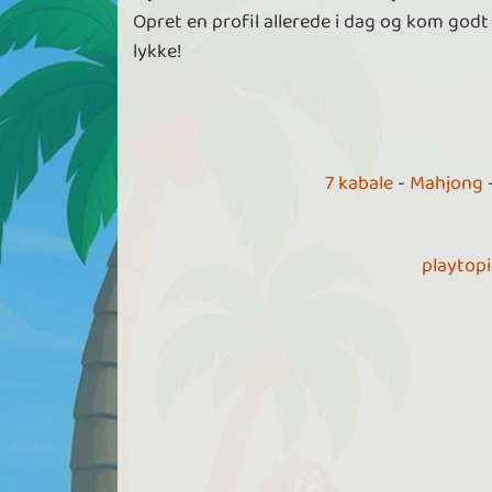
Opret en profil allerede i dag og kom godt
lykke!
7 kabale
-
Mahjong
playtop