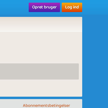
Opret bruger
Log ind
Abonnementsbetingelser