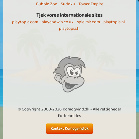
Bubble Zoo
-
Sudoku
-
Tower Empire
Tjek vores internationale sites
playtopia.com
-
playandwin.co.uk
-
spielmit.com
-
playtopia.nl
-
playtopia.fr
© Copyright 2000-2026 Komogvind.dk - Alle rettigheder
forbeholdes
Kontakt Komogvind.dk