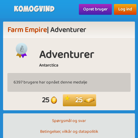
Komogvind
Opret bruger
Log ind
Farm Empire
| Adventurer
Adventurer
Antarctica
6397 brugere har opnået denne medalje
25
25
Spørgsmål og svar
Betingelser, vilkår og datapolitik