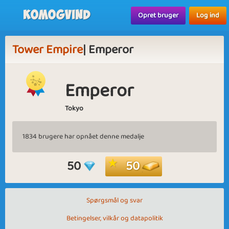
Komogvind
Opret bruger
Log ind
Tower Empire
| Emperor
Emperor
Tokyo
1834 brugere har opnået denne medalje
50
50
Spørgsmål og svar
Betingelser, vilkår og datapolitik