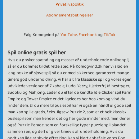
Privatlivspolitik
Abonnementsbetingelser
Følg Komogvind på
YouTube
,
Facebook
og
TikTok
Spil online gratis spil her
Hvis du ønsker spænding og masser af underholdende online spil,
så er du kommet til det rette sted. På Komogvind.dk har vi altid en
lang række af sjove spil, så du er med sikkerhed garanteret mange
timers god underholdning. Vi har alt fra klassiske spil og vores egen
udviklede versioner af 7 kabale, Ludo, Yatzy, Hjerterfri, Minestryger,
Sudoku og Mahjong. Leder du efter de kendte Idle Clicker spil Farm
Empire og Tower Empire er det ligeledes her hos kom og vind du
finder dem. Er du mere til puslespil har vi også en håndful gode spil
man kan spille gratis, f.eks. Jigsaw Puzzle 2, som er et helt klassisk
puslespil som man kender det og har gode minder med, men der er
også Puzzle Parade, som en forskellige typer puzzle spil blandet
sammen i en, og derfor giver timevis af underholdning. Hvis du
godt kan lide at skyde efter ting, kan vi klart anbefale vores Pool