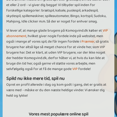
et eller 2 ord - vi giver dig begge! Vi tilbyder spil inden for
forskellige kategorier: brætspil, kabale, puslespil, arkadespil,
skydespil, spillemaskiner, spilleautomater, Bingo, kortspil, Sudoku,
Mahjong, Idle clicker m.m. Så der er noget for enhver smag.
Vi lever af, at mange glade brugere på Komogvind.dk køber et
VIP
abonnement
, hvilket giver nogle fordele inde på websitet, men
også i mange af vores spil, de får ingen fordele i
Præmier
, så gratis
brugere har altså lige så meget chance for at vinde her, som VIP
brugere har. Det er klart, at uden VIP brugere, var der ikke noget
der hedder Komogvind.dk, derfor håber vi, at hvis du kan lide at
bruge din tid her, også gerne vil støtte vores arbejde, men
selvfølgelig også for at få de mange gode
VIP
fordele!
Spild nu ikke mere tid, spil nu
Opret en profil allerede i dag og kom godt i gang, det er gratis at
være med - måske er du den næste heldige vinder. Vi ønsker dig
held og lykke!
Vores mest populære online spil