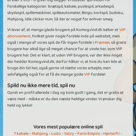
et eller 2 ord - vi giver dig begge! Vi tilbyder spil inden for
forskellige kategorier: brætspil, kabale, puslespil, arkadespil,
skydespil, spillemaskiner, spilleautomater, Bingo, kortspil, Sudoku,
Mahjong, Idle clicker m.m. Så der er noget for enhver smag.
Vi lever af, at mange glade brugere på Komogvind.dk køber et
VIP
abonnement
, hvilket giver nogle fordele inde på websitet, men
også i mange af vores spil, de får ingen fordele i
Præmier
, så gratis
brugere har altså lige så meget chance for at vinde her, som VIP
brugere har. Det er klart, at uden VIP brugere, var der ikke noget
der hedder Komogvind.dk, derfor håber vi, at hvis du kan lide at
bruge din tid her, også gerne vil støtte vores arbejde, men
selvfølgelig også for at få de mange gode
VIP
fordele!
Spild nu ikke mere tid, spil nu
Opret en profil allerede i dag og kom godt i gang, det er gratis at
være med - måske er du den næste heldige vinder. Vi ønsker dig
held og lykke!
Vores mest populære online spil
7 kabale
-
Mahjong
-
Ludo
-
Yatzy
-
Farm Empire
-
Hjerterfri
-