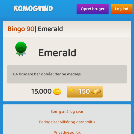
Komogvind
Opret bruger
Log ind
Bingo 90
| Emerald
Emerald
64 brugere har opnået denne medalje
15.000
150
Spørgsmål og svar
Betingelser, vilkår og datapolitik
Privatlivspolitik