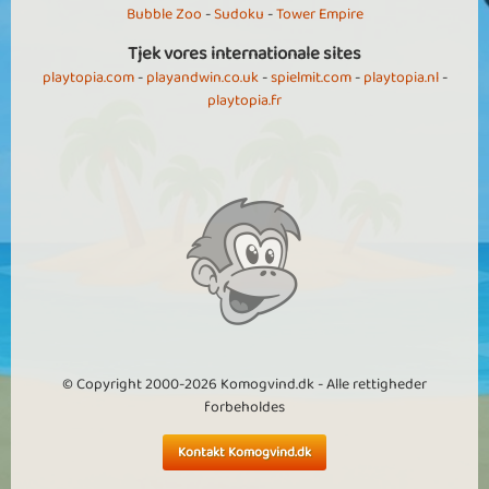
Bubble Zoo
-
Sudoku
-
Tower Empire
Tjek vores internationale sites
playtopia.com
-
playandwin.co.uk
-
spielmit.com
-
playtopia.nl
-
playtopia.fr
© Copyright 2000-2026 Komogvind.dk - Alle rettigheder
forbeholdes
Kontakt Komogvind.dk