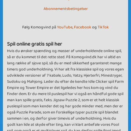
Abonnementsbetingelser
Følg Komogvind på
YouTube
,
Facebook
og
TikTok
Spil online gratis spil her
Hvis du ønsker spænding og masser af underholdende online spil,
så er du kommet til det rette sted. På Komogvind.dk har vi altid en
lang række af sjove spil, så du er med sikkerhed garanteret mange
timers god underholdning. Vi har alt fra klassiske spil og vores egen
udviklede versioner af 7 kabale, Ludo, Yatzy, Hjerterfri, Minestryger,
Sudoku og Mahjong. Leder du efter de kendte Idle Clicker spil Farm
Empire og Tower Empire er det ligeledes her hos kom og vind du
finder dem. Er du mere til puslespil har vi også en håndful gode spil
man kan spille gratis, f.eks. Jigsaw Puzzle 2, som er et helt klassisk
puslespil som man kender det og har gode minder med, men der er
også Puzzle Parade, som en forskellige typer puzzle spil blandet
sammen i en, og derfor giver timevis af underholdning. Hvis du
godt kan lide at skyde efter ting, kan vi klart anbefale vores Pool
spil, som også er et multiplayer spil, du kan derfor spille Pool imod