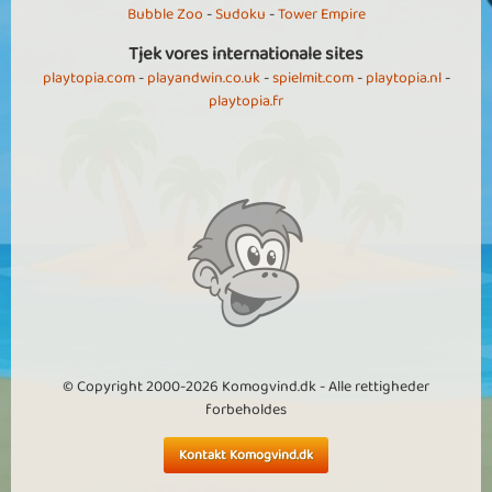
Bubble Zoo
-
Sudoku
-
Tower Empire
Tjek vores internationale sites
playtopia.com
-
playandwin.co.uk
-
spielmit.com
-
playtopia.nl
-
playtopia.fr
© Copyright 2000-2026 Komogvind.dk - Alle rettigheder
forbeholdes
Kontakt Komogvind.dk