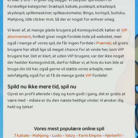
et eller 2 ord - vi giver dig begge! Vi tilbyder spil inden for
forskellige kategorier: brætspil, kabale, puslespil, arkadespil,
skydespil, spillemaskiner, spilleautomater, Bingo, kortspil, Sudoku,
Mahjong, Idle clicker m.m. Så der er noget for enhver smag.
Vi lever af, at mange glade brugere på Komogvind.dk køber et
VIP
abonnement
, hvilket giver nogle fordele inde på websitet, men
også i mange af vores spil, de får ingen fordele i
Præmier
, så gratis
brugere har altså lige så meget chance for at vinde her, som VIP
brugere har. Det er klart, at uden VIP brugere, var der ikke noget
der hedder Komogvind.dk, derfor håber vi, at hvis du kan lide at
bruge din tid her, også gerne vil støtte vores arbejde, men
selvfølgelig også for at få de mange gode
VIP
fordele!
Spild nu ikke mere tid, spil nu
Opret en profil allerede i dag og kom godt i gang, det er gratis at
være med - måske er du den næste heldige vinder. Vi ønsker dig
held og lykke!
Vores mest populære online spil
7 kabale
-
Mahjong
-
Ludo
-
Yatzy
-
Farm Empire
-
Hjerterfri
-