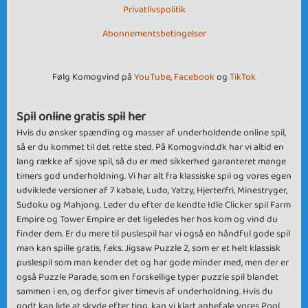
Privatlivspolitik
Abonnementsbetingelser
Følg Komogvind på
YouTube
,
Facebook
og
TikTok
Spil online gratis spil her
Hvis du ønsker spænding og masser af underholdende online spil,
så er du kommet til det rette sted. På Komogvind.dk har vi altid en
lang række af sjove spil, så du er med sikkerhed garanteret mange
timers god underholdning. Vi har alt fra klassiske spil og vores egen
udviklede versioner af 7 kabale, Ludo, Yatzy, Hjerterfri, Minestryger,
Sudoku og Mahjong. Leder du efter de kendte Idle Clicker spil Farm
Empire og Tower Empire er det ligeledes her hos kom og vind du
finder dem. Er du mere til puslespil har vi også en håndful gode spil
man kan spille gratis, f.eks. Jigsaw Puzzle 2, som er et helt klassisk
puslespil som man kender det og har gode minder med, men der er
også Puzzle Parade, som en forskellige typer puzzle spil blandet
sammen i en, og derfor giver timevis af underholdning. Hvis du
godt kan lide at skyde efter ting, kan vi klart anbefale vores Pool