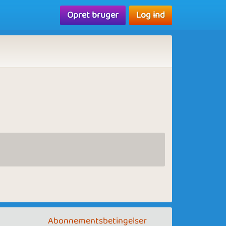
Opret bruger
Log ind
Abonnementsbetingelser