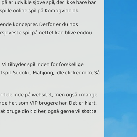
å at udvikle sjove spil, der ikke bare har
spille online spil på Komogvind.dk.
erende koncepter. Derfor er du hos
ersjoveste spil på nettet kan blive endnu
Vi tilbyder spil inden for forskellige
rtspil, Sudoku, Mahjong, Idle clicker m.m. Så
fordele inde på websitet, men også i mange
nde her, som VIP brugere har. Det er klart,
t bruge din tid her, også gerne vil støtte