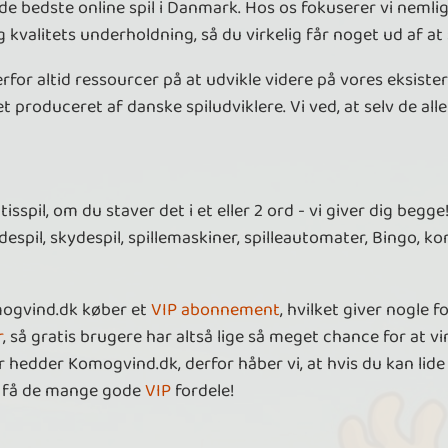
 bedste online spil i Danmark. Hos os fokuserer vi nemlig p
kvalitets underholdning, så du virkelig får noget ud af at 
erfor altid ressourcer på at udvikle videre på vores eksist
t produceret af danske spiludviklere. Vi ved, at selv de all
spil, om du staver det i et eller 2 ord - vi giver dig begge! 
adespil, skydespil, spillemaskiner, spilleautomater, Bingo, ko
mogvind.dk køber et
VIP abonnement
, hvilket giver nogle 
r
, så gratis brugere har altså lige så meget chance for at vi
 hedder Komogvind.dk, derfor håber vi, at hvis du kan lide a
at få de mange gode
VIP
fordele!