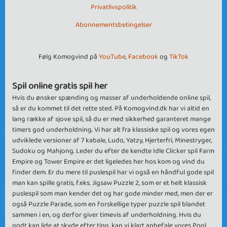
Privatlivspolitik
Abonnementsbetingelser
Følg Komogvind på
YouTube
,
Facebook
og
TikTok
Spil online gratis spil her
Hvis du ønsker spænding og masser af underholdende online spil,
så er du kommet til det rette sted. På Komogvind.dk har vi altid en
lang række af sjove spil, så du er med sikkerhed garanteret mange
timers god underholdning. Vi har alt fra klassiske spil og vores egen
udviklede versioner af 7 kabale, Ludo, Yatzy, Hjerterfri, Minestryger,
Sudoku og Mahjong. Leder du efter de kendte Idle Clicker spil Farm
Empire og Tower Empire er det ligeledes her hos kom og vind du
finder dem. Er du mere til puslespil har vi også en håndful gode spil
man kan spille gratis, f.eks. Jigsaw Puzzle 2, som er et helt klassisk
puslespil som man kender det og har gode minder med, men der er
også Puzzle Parade, som en forskellige typer puzzle spil blandet
sammen i en, og derfor giver timevis af underholdning. Hvis du
godt kan lide at skyde efter ting, kan vi klart anbefale vores Pool