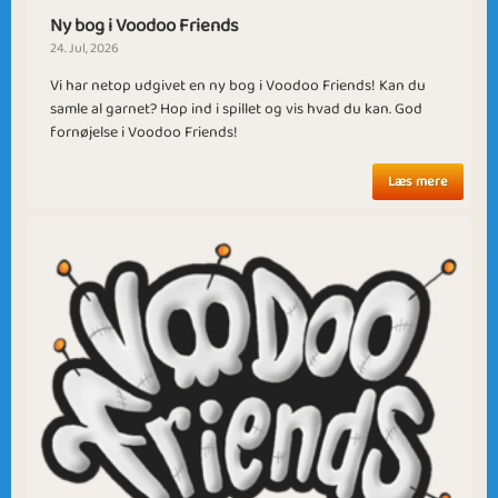
Ny bog i Voodoo Friends
24. Jul, 2026
Baby it's Cold
Vi har netop udgivet en ny bog i Voodoo Friends! Kan du
Indian Summer
Outside
samle al garnet? Hop ind i spillet og vis hvad du kan. God
fornøjelse i Voodoo Friends!
Læs mere
At the Beach
Almost Over
Find the Key
Friends 4 Ever