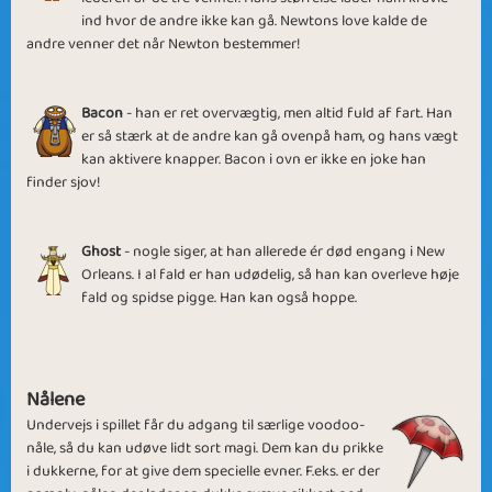
ind hvor de andre ikke kan gå. Newtons love kalde de
andre venner det når Newton bestemmer!
Bacon
- han er ret overvægtig, men altid fuld af fart. Han
Scary Bacon
Best Friends
er så stærk at de andre kan gå ovenpå ham, og hans vægt
kan aktivere knapper. Bacon i ovn er ikke en joke han
finder sjov!
Ghost
- nogle siger, at han allerede ér død engang i New
Orleans. I al fald er han udødelig, så han kan overleve høje
Friends Forever
Magic Friends
fald og spidse pigge. Han kan også hoppe.
Nålene
Undervejs i spillet får du adgang til særlige voodoo-
nåle, så du kan udøve lidt sort magi. Dem kan du prikke
White Voodoo
Black Voodoo
i dukkerne, for at give dem specielle evner. F.eks. er der