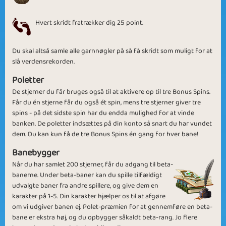
Voodoo
Hvert skridt fratrækker dig 25 point.
Du skal altså samle alle garnnøgler på så få skridt som muligt for at
slå verdensrekorden.
Voodoo
Voodoo Hunt
Poletter
Springtime
De stjerner du får bruges også til at aktivere op til tre Bonus Spins.
Får du én stjerne får du også ét spin, mens tre stjerner giver tre
spins - på det sidste spin har du endda mulighed for at vinde
banken. De poletter indsættes på din konto så snart du har vundet
dem. Du kan kun få de tre Bonus Spins én gang for hver bane!
Levels of Voodoo
Beta Stars
Banebygger
Når du har samlet 200 stjerner, får du adgang til beta-
banerne. Under beta-baner kan du spille tilfældigt
udvalgte baner fra andre spillere, og give dem en
karakter på 1-5. Din karakter hjælper os til at afgøre
om vi udgiver banen ej. Polet-præmien for at gennemføre en beta-
bane er ekstra høj, og du opbygger såkaldt beta-rang. Jo flere