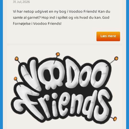
31. Jul, 2026
Vi har netop udgivet en ny bog i Voodoo Friends! Kan du
samle al garnet? Hop ind i spillet og vis hvad du kan. God
Independence Day
Aquamarine
fornøjelse i Voodoo Friends!
Læs mere
Snow Flake
Festival Season
Fool in Love
Scary House