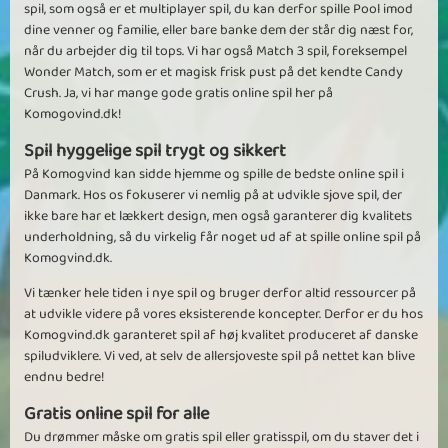
spil, som også er et multiplayer spil, du kan derfor spille Pool imod
udfordrende for de små, grå celler. Spillet er stærkt vanedannende,
dine venner og familie, eller bare banke dem der står dig næst for,
og man kommer hurtigt til, at bruge rigtig mange timer.
når du arbejder dig til tops. Vi har også Match 3 spil, foreksempel
Tak til de mange banebyggere for super gode baner i alle
Wonder Match, som er et magisk frisk pust på det kendte Candy
sværhedsgrader.
Crush. Ja, vi har mange gode gratis online spil her på
De varmeste anbefalinger til spillet herfra. 5 stjerner til Voodoo
Komogovind.dk!
Friends.
Spil hyggelige spil trygt og sikkert
På Komogvind kan sidde hjemme og spille de bedste online spil i
Se flere
Danmark. Hos os fokuserer vi nemlig på at udvikle sjove spil, der
ikke bare har et lækkert design, men også garanterer dig kvalitets
underholdning, så du virkelig får noget ud af at spille online spil på
Komogvind.dk.
Vi tænker hele tiden i nye spil og bruger derfor altid ressourcer på
at udvikle videre på vores eksisterende koncepter. Derfor er du hos
Komogvind.dk garanteret spil af høj kvalitet produceret af danske
spiludviklere. Vi ved, at selv de allersjoveste spil på nettet kan blive
endnu bedre!
Gratis online spil for alle
Du drømmer måske om gratis spil eller gratisspil, om du staver det i