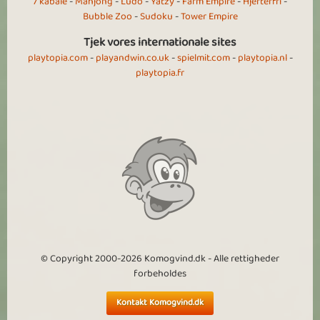
7 kabale
-
Mahjong
-
Ludo
-
Yatzy
-
Farm Empire
-
Hjerterfri
-
Bubble Zoo
-
Sudoku
-
Tower Empire
Tjek vores internationale sites
playtopia.com
-
playandwin.co.uk
-
spielmit.com
-
playtopia.nl
-
playtopia.fr
© Copyright 2000-2026 Komogvind.dk - Alle rettigheder
forbeholdes
Kontakt Komogvind.dk