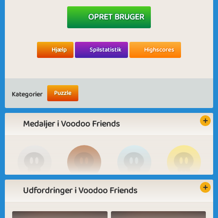
OPRET BRUGER
Hjælp
Spilstatistik
Highscores
Puzzle
Kategorier
Medaljer i Voodoo Friends
Udfordringer i Voodoo Friends
Basic
Expert
Yarn Master
Yarnzilla