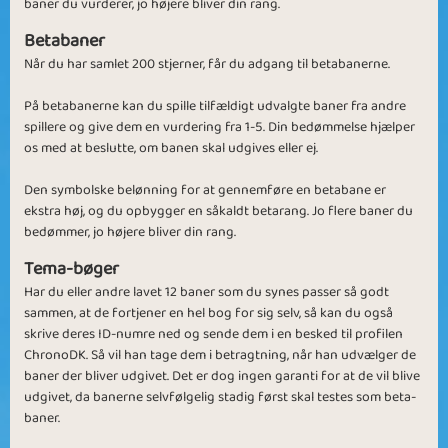
Friend of Friends
Collecting stars
baner du vurderer, jo højere bliver din rang.
Betabaner
Når du har samlet 200 stjerner, får du adgang til betabanerne.
På betabanerne kan du spille tilfældigt udvalgte baner fra andre
spillere og give dem en vurdering fra 1-5. Din bedømmelse hjælper
os med at beslutte, om banen skal udgives eller ej.
Voodoo Week 1
Voodoo Week 2
Den symbolske belønning for at gennemføre en betabane er
ekstra høj, og du opbygger en såkaldt betarang. Jo flere baner du
bedømmer, jo højere bliver din rang.
Tema-bøger
Har du eller andre lavet 12 baner som du synes passer så godt
Greedy Friends
Voodoo Money
sammen, at de fortjener en hel bog for sig selv, så kan du også
skrive deres ID-numre ned og sende dem i en besked til profilen
ChronoDK. Så vil han tage dem i betragtning, når han udvælger de
baner der bliver udgivet. Det er dog ingen garanti for at de vil blive
udgivet, da banerne selvfølgelig stadig først skal testes som beta-
baner.