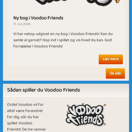
Ny bog i Voodoo Friends
17. Jul, 2026
Weird Friends
White Magic
Vi har netop udgivet en ny bog i Voodoo Friends! Kan du
samle al garnet? Hop ind i spillet og vis hvad du kan. God
fornøjelse i Voodoo Friends!
Læs mere
Scary Friends
New Friends
Se alle
Sådan spiller du Voodoo Friends
Ordet Voodoo vil for
altid være forandret
for dig, når du har
Scary Time
Ghost Hunting
spillet Voodoo
Friends! De tre venner