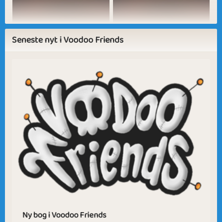
Strawberry Cake
May Flower
Seneste nyt i Voodoo Friends
Sapphire
Emerald
Ruby
Diamond
Birds Singing
Rainy Days
Winter Holiday
In The Mood
Ny bog i Voodoo Friends