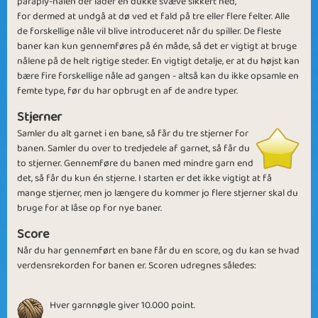
paraply-nålen der lader en dukke svæve sikkert ned,
for dermed at undgå at dø ved et fald på tre eller flere felter. Alle
de forskellige nåle vil blive introduceret når du spiller. De fleste
baner kan kun gennemføres på én måde, så det er vigtigt at bruge
nålene på de helt rigtige steder. En vigtigt detalje, er at du højst kan
bære fire forskellige nåle ad gangen - altså kan du ikke opsamle en
femte type, før du har opbrugt en af de andre typer.
Voodoo Money
Voodoo 12
Stjerner
Samler du alt garnet i en bane, så får du tre stjerner for
banen. Samler du over to tredjedele af garnet, så får du
to stjerner. Gennemføre du banen med mindre garn end
det, så får du kun én stjerne. I starten er det ikke vigtigt at få
mange stjerner, men jo længere du kommer jo flere stjerner skal du
V for Voodoo
Bacon Time
bruge for at låse op for nye baner.
Score
Når du har gennemført en bane får du en score, og du kan se hvad
verdensrekorden for banen er. Scoren udregnes således:
Friend with a
Hver garnnøgle giver 10.000 point.
Voodoo Stars