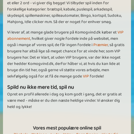
et eller 2 ord - vi giver dig begge! Vi tilbyder spil inden for
forskellige kategorier: brætspil, kabale, puslespil, arkadespil,
skydespil, spillemaskiner, spilleautomater, Bingo, kortspil, Sudoku,
Mahjong, Idle clicker m.m. Så der er noget for enhver smag.
Vi lever af, at mange glade brugere på Komogvind.dk køber et
VIP
abonnement
, hvilket giver nogle fordele inde på websitet, men
også i mange af vores spil, de får ingen fordele i
Præmier
, så gratis
brugere har altså lige så meget chance for at vinde her, som VIP
brugere har. Det er klart, at uden VIP brugere, var der ikke noget
der hedder Komogvind.dk, derfor håber vi, at hvis du kan lide at
bruge din tid her, også gerne vil støtte vores arbejde, men
selvfølgelig også for at få de mange gode
VIP
fordele!
Spild nu ikke mere tid, spil nu
Opret en profil allerede i dag og kom godt i gang, det er gratis at
være med - måske er du den næste heldige vinder. Vi ønsker dig
held og lykke!
Vores mest populære online spil