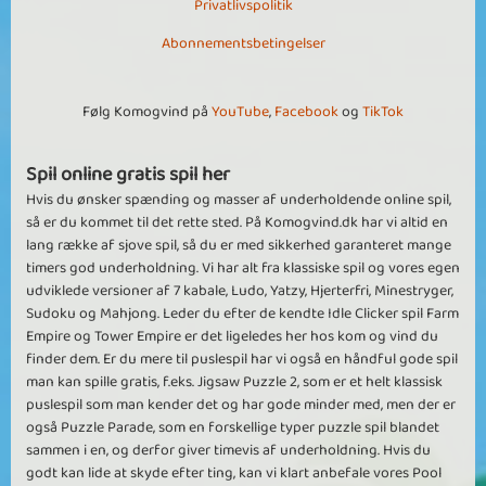
Kir49
Privatlivspolitik
bravo
Abonnementsbetingelser
hold da ferie for et spil . man blir glad . rasende . irriteret og
forsætter dag efter dag . super svære , meget inspirerede spil , man
glemmer tid og sted. man får masser af dejlige timer i chat og spil ,
Følg Komogvind på
YouTube
,
Facebook
og
TikTok
man blir mødt med glæde som ny spiller . ja bare perfekt . godt gået
dem som laver alle nye baner vi andre kan løse . flere af den slags
Spil online gratis spil her
BdButterfly
Hvis du ønsker spænding og masser af underholdende online spil,
så er du kommet til det rette sted. På Komogvind.dk har vi altid en
Voodoo Friends
lang række af sjove spil, så du er med sikkerhed garanteret mange
Voodoo Friends er i mine øjne et af de absolut bedst udviklede spil
timers god underholdning. Vi har alt fra klassiske spil og vores egen
her på KOV.
udviklede versioner af 7 kabale, Ludo, Yatzy, Hjerterfri, Minestryger,
Der er allerede udgivet 187 bøger med 12 baner i hver med niveauer
Sudoku og Mahjong. Leder du efter de kendte Idle Clicker spil Farm
for alle, og hver fredag kommer der stadig en ny bog med nye
Empire og Tower Empire er det ligeledes her hos kom og vind du
udfordrende baner til stor glæde for mange - alt præsenteret i et
finder dem. Er du mere til puslespil har vi også en håndful gode spil
lækkert design.
man kan spille gratis, f.eks. Jigsaw Puzzle 2, som er et helt klassisk
Derudover er der et væld af baner i beta, og det er også muligt at
puslespil som man kender det og har gode minder med, men der er
spille vennebaner.
også Puzzle Parade, som en forskellige typer puzzle spil blandet
Hvad enten du kan lide, at løse baner - eller sågar at bygge baner
sammen i en, og derfor giver timevis af underholdning. Hvis du
selv, så er dette spil noget for dig. Spillet indeholder mange
godt kan lide at skyde efter ting, kan vi klart anbefale vores Pool
muligheder, og er inspirerende, sjovt, kreativt, samt ikke mindst