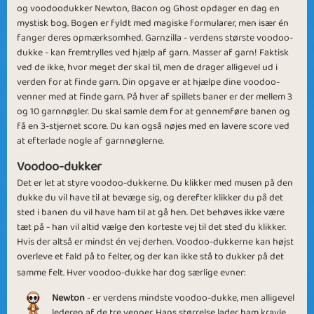
og voodoodukker Newton, Bacon og Ghost opdager en dag en
mystisk bog. Bogen er fyldt med magiske formularer, men især én
fanger deres opmærksomhed. Garnzilla - verdens største voodoo-
dukke - kan fremtrylles ved hjælp af garn. Masser af garn! Faktisk
ved de ikke, hvor meget der skal til, men de drager alligevel ud i
Lasting Friendship
Rich Friends
verden for at finde garn. Din opgave er at hjælpe dine voodoo-
venner med at finde garn. På hver af spillets baner er der mellem 3
og 10 garnnøgler. Du skal samle dem for at gennemføre banen og
få en 3-stjernet score. Du kan også nøjes med en lavere score ved
at efterlade nogle af garnnøglerne.
Voodoo-dukker
Needy Friends
November Rain
Det er let at styre voodoo-dukkerne. Du klikker med musen på den
dukke du vil have til at bevæge sig, og derefter klikker du på det
sted i banen du vil have ham til at gå hen. Det behøves ikke være
tæt på - han vil altid vælge den korteste vej til det sted du klikker.
Hvis der altså er mindst én vej derhen. Voodoo-dukkerne kan højst
overleve et fald på to felter, og der kan ikke stå to dukker på det
samme felt. Hver voodoo-dukke har dog særlige evner:
Scary Stuff
Holiday Voodoo
Newton
- er verdens mindste voodoo-dukke, men alligevel
lederen af de tre venner. Hans størrelse lader ham kravle