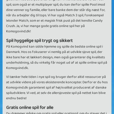
spil, som også er et multiplayer spil, du kan derfor spille Pool imod
dine venner og familie, eller bare banke dem der står dig næst for,
når du arbejder dig til tops. Vi har også Match 3 spil, foreksempel
Wonder Match, som er et magisk frisk pust på det kendte Candy
Crush. Ja, vi har mange gode gratis online spil her på
Komogovind.dk!
Spil hyggelige spil trygt og sikkert
På Komogvind kan sidde hjemme og spille de bedste online spil i
Danmark. Hos os fokuserer vi nemlig på at udvikle sjove spil, der
ikke bare har et lækkert design, men også garanterer dig kvalitets
underholdning, så du virkelig får noget ud af at spille online spil på
Komogvind.dk.
Vi tænker hele tiden i nye spil og bruger derfor altid ressourcer på
at udvikle videre på vores eksisterende koncepter. Derfor er du hos
Komogvind.dk garanteret spil af høj kvalitet produceret af danske
spiludviklere. Vi ved, at selv de allersjoveste spil på nettet kan blive
endnu bedre!
Gratis online spil for alle
Du drømmer måske om gratis spil eller gratisspil, om du staver det i