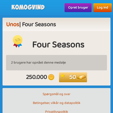
Komogvind
Opret bruger
Log ind
Unos
| Four Seasons
Four Seasons
2 brugere har opnået denne medalje
250.000
50
Spørgsmål og svar
Betingelser, vilkår og datapolitik
Privatlivspolitik