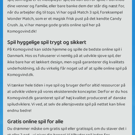
dine venner og familie, eller bare banke dem der står dig næst for,
når du arbejder dig til tops. Vi har også Match 3 spil, foreksempel
Wonder Match, som er et magisk frisk pust på det kendte Candy
Crush. Ja, vi har mange gode gratis online spil her på
Komogovind.dk!
Spil hyggelige spil trygt og sikkert
På Komogvind kan sidde hjemme og spille de bedste online spil i
Danmark. Hos os fokuserer vi nemlig på at udvikle sjove spil, der
ikke bare har et lækkert design, men også garanterer dig kvalitets
underholdning, så du virkelig får noget ud af at spille online spil på
Komogvind.dk.
Vi tænker hele tiden i nye spil og bruger derfor altid ressourcer på
at udvikle videre på vores eksisterende koncepter. Derfor er du hos
Komogvind.dk garanteret spil af høj kvalitet produceret af danske
spiludviklere. Vi ved, at selv de allersjoveste spil på nettet kan blive
endnu bedre!
Gratis online spil for alle
Du drømmer måske om gratis spil eller gratisspil, om du staver det i