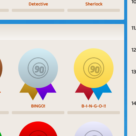
10
Detective
Sherlock
11.
12
13
14
BINGO!
B-I-N-G-O-!!