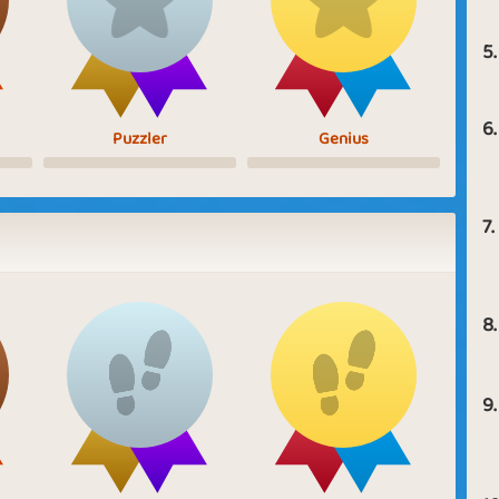
5.
6.
Puzzler
Genius
7.
8.
9.