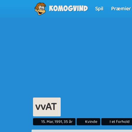
Spil
Præmier
Komogvind
vvAT
15. Mar, 1991, 35 år
Kvinde
I et forhold