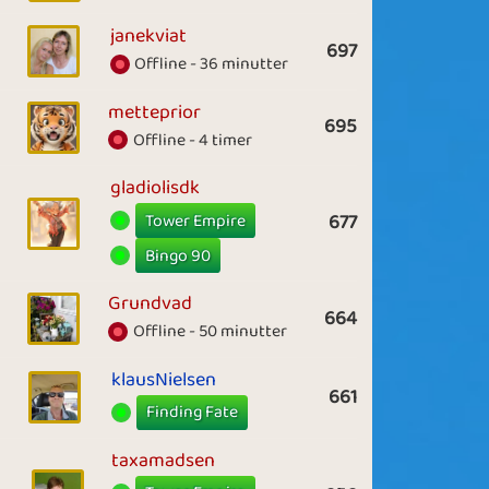
janekviat
697
Offline - 36 minutter
metteprior
695
Offline - 4 timer
gladiolisdk
Tower Empire
677
Bingo 90
Grundvad
664
Offline - 50 minutter
klausNielsen
661
Finding Fate
taxamadsen