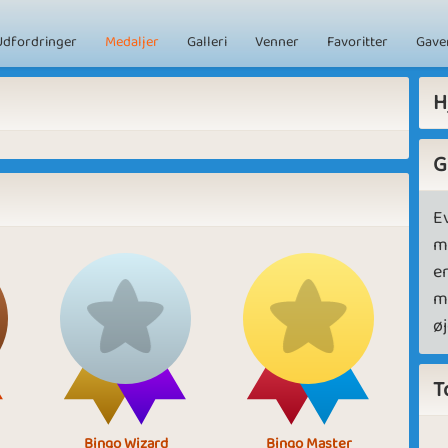
Udfordringer
Medaljer
Galleri
Venner
Favoritter
Gave
H
G
Ev
m
er
m
øj
T
Bingo Wizard
Bingo Master