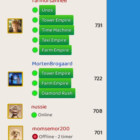
farmorsanne6
Unos
Tower Empire
731
Time Machine
Taxi Empire
Farm Empire
MortenBrogaard
Tower Empire
722
Farm Empire
Diamond Rush
nussie
708
Online
momsemor200
701
Offline - 2 timer