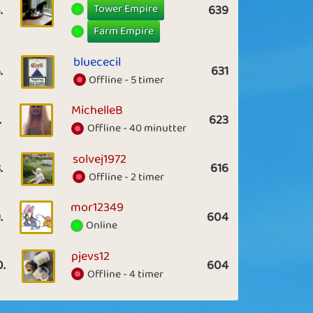
Tower Empire
.
639
Farm Empire
bluececil
.
631
Offline - 5 timer
MichelleB
.
623
Offline - 40 minutter
solvej1972
.
616
Offline - 2 timer
mor12349
.
604
Online
pjevs12
0.
604
Offline - 4 timer