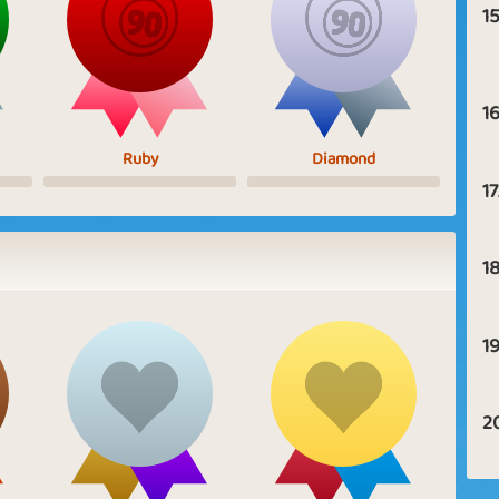
15
16
Ruby
Diamond
17
18
19
2