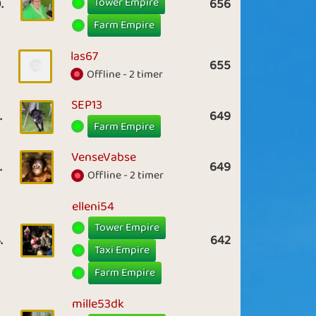
Tower Empire
.
656
Farm Empire
las67
655
Offline - 2 timer
SEP13
.
649
Farm Empire
VenseVabse
.
649
Offline - 2 timer
elleni54
Tower Empire
.
642
Taxi Empire
Farm Empire
mille53dk