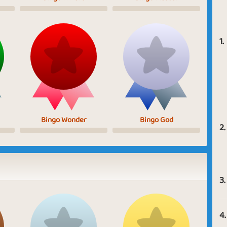
1.
Bingo Wonder
Bingo God
2.
3.
4.