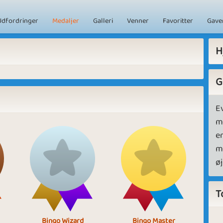
Udfordringer
Medaljer
Galleri
Venner
Favoritter
Gave
H
G
Ev
m
er
m
øj
T
Bingo Wizard
Bingo Master