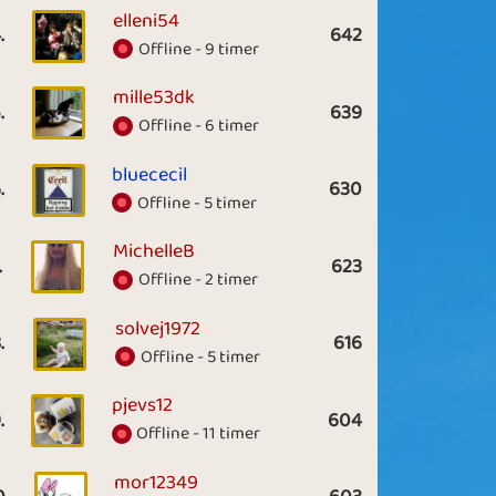
elleni54
.
642
Offline - 9 timer
mille53dk
.
639
Offline - 6 timer
bluececil
.
630
Offline - 5 timer
MichelleB
.
623
Offline - 2 timer
solvej1972
.
616
Offline - 5 timer
pjevs12
.
604
Offline - 11 timer
mor12349