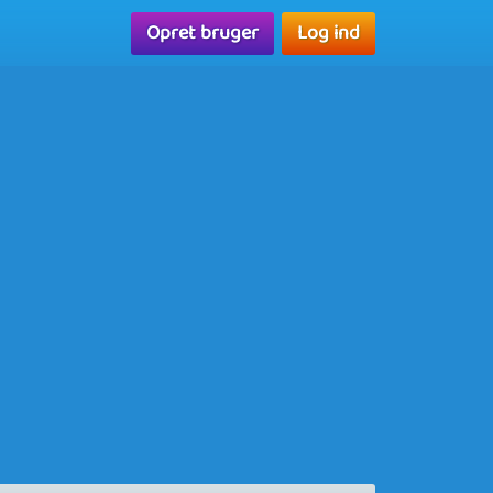
Opret bruger
Log ind