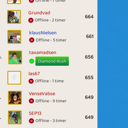
Offline - 7 timer
Grundvad
664
Offline - 2 timer
klausNielsen
661
Offline - 5 timer
taxamadsen
.
656
Diamond Rush
las67
655
Offline - 1 time
VenseVabse
.
649
Offline - 9 timer
SEP13
.
649
Offline - 3 timer