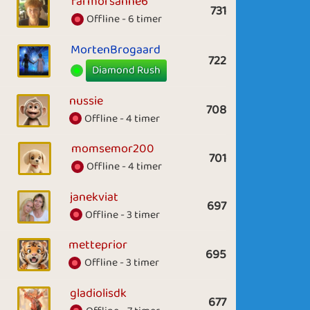
farmorsanne6
731
Offline - 6 timer
MortenBrogaard
722
Diamond Rush
nussie
708
Offline - 4 timer
momsemor200
701
Offline - 4 timer
janekviat
697
Offline - 3 timer
metteprior
695
Offline - 3 timer
gladiolisdk
677