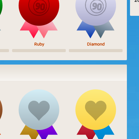
2
Ruby
Diamond