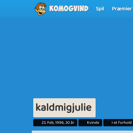
Spil
Præmier
Komogvind
kaldmigjulie
23. Feb, 1996, 30 år
Kvinde
I et forhold