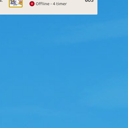
0.
603
Offline - 4 timer