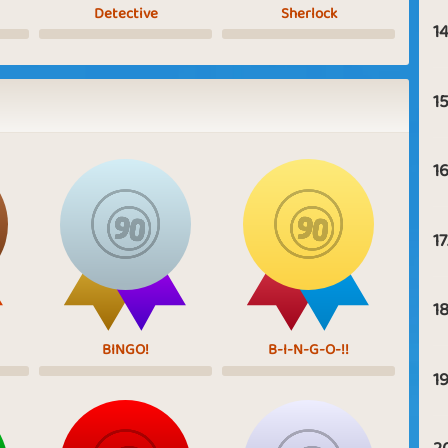
Detective
Sherlock
14
15
16
17
18
BINGO!
B-I-N-G-O-!!
19