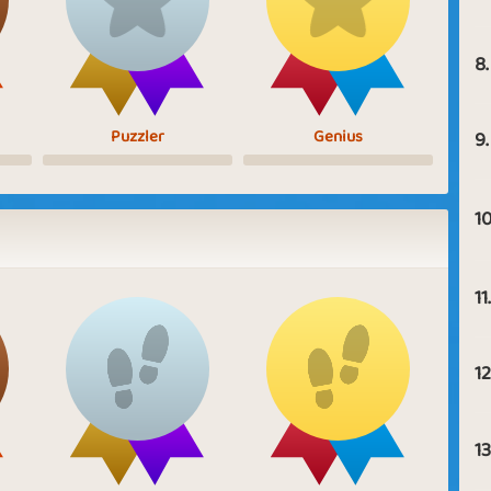
8.
Puzzler
Genius
9.
10
11.
12
13