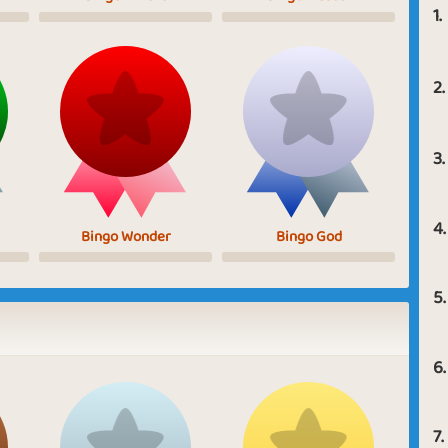
1.
2.
3.
4.
Bingo Wonder
Bingo God
5.
6.
7.