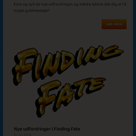
Spring Time
Year 2023
Kom og spil de nye udfordringer, og måske lykkes det dig at få
nogle guldmedaljer!
Basic
Expert
Gemma
Katie
Læs mere
Episode 5
Santa's Elves
Autumn Holidays
Basic
Expert
Hank
Maria Cortez
Wheeler
Early Fall
Episode 6
Nye udfordringer i Finding Fate
21. Jul, 2026