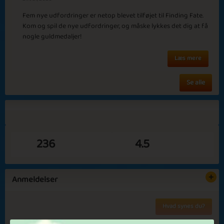
Fem nye udfordringer er netop blevet tilføjet til Finding Fate.
Kom og spil de nye udfordringer, og måske lykkes det dig at få
Basic
Expert
Victor Smith
Leonard
nogle guldmedaljer!
Roberts
Læs mere
Episode 7
Se alle
236
4.5
Basic
Expert
James Kruger
Leona
Fletcher
Anmeldelser
✅ Fordele i spil
Episode 8
Hvad synes du?
✅ Ingen reklamer