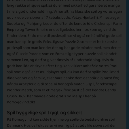
lang række af sjove spil, så du er med sikkerhed garanteret mange
timers god underholdning. Vi har alt fra klassiske spil og vores egen
udviklede versioner af 7 kabale, Ludo, Yatzy, Hjerterfri, Minestryger,
Sudoku og Mahjong. Leder du efter de kendte Idle Clicker spil Farm
Empire og Tower Empire er det ligeledes her hos kom og vind du
finder dem. Er du mere til puslespil har vi også en håndful gode spil
Basic
Expert
Walter
Tamara
man kan spille gratis, f.eks. Jigsaw Puzzle 2, som er et helt klassisk
puslespil som man kender det og har gode minder med, men der er
også Puzzle Parade, som en forskellige typer puzzle spil blandet
sammen i en, og derfor giver timevis af underholdning. Hvis du
Episode 15
godt kan lide at skyde efter ting, kan vi klart anbefale vores Pool
spil, som også er et multiplayer spil, du kan derfor spille Pool imod
dine venner og familie, eller bare banke dem der står dig næst for,
når du arbejder dig til tops. Vi har også Match 3 spil, foreksempel
Wonder Match, som er et magisk frisk pust på det kendte Candy
Crush. Ja, vi har mange gode gratis online spil her på
Komogovind.dk!
Basic
Expert
Naomi
Julia Nelson
Spil hyggelige spil trygt og sikkert
På Komogvind kan sidde hjemme og spille de bedste online spil i
Danmark. Hos os fokuserer vi nemlig på at udvikle sjove spil, der
Episode 16