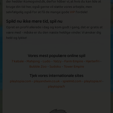
der hedder Komogvind.dk, derfor håber vi, at hvis du kan lide at
Episode 18
bruge din tid her, også gerne vil støtte vores arbejde, men
selvfølgelig også for at få de mange gode
VIP
fordele!
Spild nu ikke mere tid, spil nu
Opret en profil allerede i dag og kom godt i gang, det er gratis at
være med - måske er du den næste heldige vinder. Vi ønsker dig
held og lykke!
Basic
Expert
Lillian
Ethan
Marlow
Thornton
Vores mest populære online spil
7 kabale
-
Mahjong
-
Ludo
-
Yatzy
-
Farm Empire
-
Hjerterfri
-
Bubble Zoo
-
Sudoku
-
Tower Empire
Episode 19
Tjek vores internationale sites
playtopia.com
-
playandwin.co.uk
-
spielmit.com
-
playtopia.nl
-
playtopia.fr
Basic
Expert
The Cult
The Leader