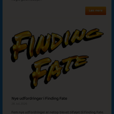
Læs mere
Basic
Expert
Geraldine
David
Amazing Midnatt
Scorpios
Episode 3
Sola
Basic
Expert
Lance
Miss Williams
Dubai Nights
Athena
Episode 4
Nye udfordringer i Finding Fate
28. Jul, 2026
Fem nye udfordringer er netop blevet tilføjet til Finding Fate.