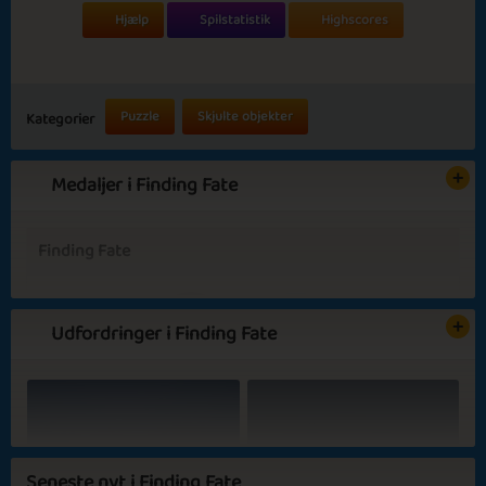
Hjælp
Spilstatistik
Highscores
Puzzle
Skjulte objekter
Kategorier
Medaljer i Finding Fate
Finding Fate
Udfordringer i Finding Fate
Basic
Expert
Journalist
Fate
Baking Pizza
Rainy Mornings
Seneste nyt i Finding Fate