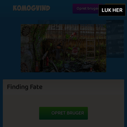
Komogvind
Opret bruger
Log ind
LUK HER
Finding Fate
OPRET BRUGER