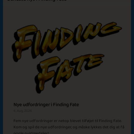
Sapphire
Emerald
Ruby
Diamond
Carnival Season
Time for Boots
Episode 1
Holiday Season
Spring Time
Basic
Expert
Jayden Webb
Billy Delmont
Nye udfordringer i Finding Fate
Episode 2
4. Aug, 2026
Fem nye udfordringer er netop blevet tilføjet til Finding Fate.
Kom og spil de nye udfordringer, og måske lykkes det dig at få
Cinnamon Candles
Pika Pika Chu
nogle guldmedaljer!