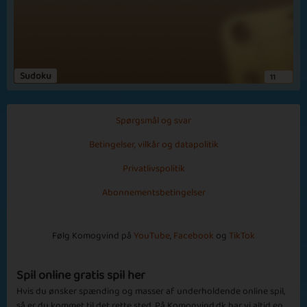
Alle tiders
Jeg glæder mig hver måned når der kommer en ny episode af dette
forrygende spil. Det er spændende og med en flot grafik.
Bruno2903
Sudoku
11
Basic
Expert
Roman
Janelle
Fedt spil
Syntes det er et sjovt og fedt spil
Spørgsmål og svar
Episode 13
Betingelser, vilkår og datapolitik
Se flere
Privatlivspolitik
Abonnementsbetingelser
Følg Komogvind på
YouTube
,
Facebook
og
TikTok
Basic
Expert
Alexandra
Peter
Reynolds
Johnson
Spil online gratis spil her
Hvis du ønsker spænding og masser af underholdende online spil,
så er du kommet til det rette sted. På Komogvind.dk har vi altid en
Episode 14