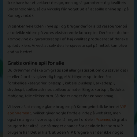
ikke bare har et lækkert design, men også garanterer dig kvalitets
underholdning, så du virkelig får noget ud af at spille online spil på
Komogvind.dk.
Vi tænker hele tiden i nye spil og bruger derfor altid ressourcer på
at udvikle videre på vores eksisterende koncepter. Derfor er du hos
Komogvind.dk garanteret spil af høj kvalitet produceret af danske
Basic
Expert
Mr. Cunliffe
Raphael
spiludviklere. Vi ved, at selv de allersjoveste spil på nettet kan blive
Clayton
endnu bedre!
Gratis online spil for alle
Du drømmer måske om gratis spil eller gratisspil, om du staver det i
Episode 17
et eller 2 ord - vi giver dig begge! Vi tilbyder spil inden for
forskellige kategorier: brætspil, kabale, puslespil, arkadespil,
skydespil, spillemaskiner, spilleautomater, Bingo, kortspil, Sudoku,
Mahjong, Idle clicker m.m. Så der er noget for enhver smag.
Vi lever af, at mange glade brugere på Komogvind.dk køber et
VIP
abonnement
, hvilket giver nogle fordele inde på websitet, men
Basic
Expert
Belinda
The Juror
også i mange af vores spil, de får ingen fordele i
Præmier
, så gratis
McGregor
brugere har altså lige så meget chance for at vinde her, som VIP
brugere har. Det er klart, at uden VIP brugere, var der ikke noget