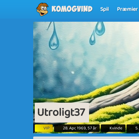
Spil
Præmier
Komogvind
Utroligt37
VIP
28. Apr, 1969, 57 år
Kvinde
5