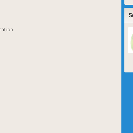
S
ration: