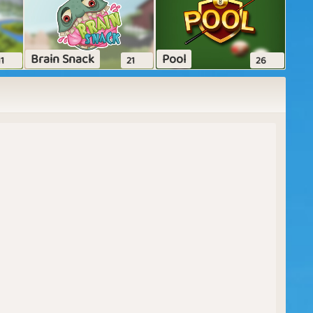
Brain Snack
Pool
11
21
26