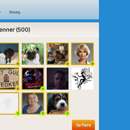
r
Besøg
enner (500)
Se flere