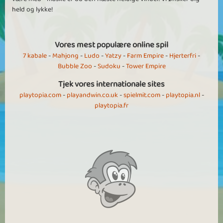
held og lykke!
Vores mest populære online spil
7 kabale
-
Mahjong
-
Ludo
-
Yatzy
-
Farm Empire
-
Hjerterfri
-
Bubble Zoo
-
Sudoku
-
Tower Empire
Tjek vores internationale sites
playtopia.com
-
playandwin.co.uk
-
spielmit.com
-
playtopia.nl
-
playtopia.fr