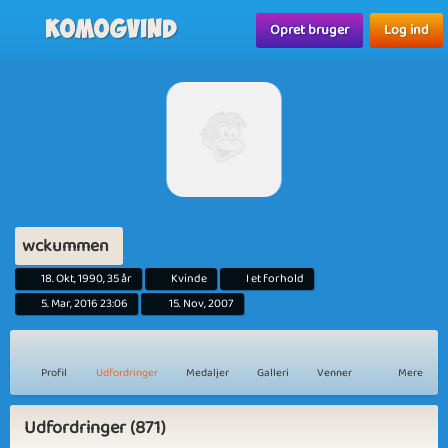
Komogvind
Opret bruger
Log ind
wckummen
18. Okt, 1990, 35 år
Kvinde
I et forhold
5. Mar, 2016 23:06
15. Nov, 2007
Profil
Udfordringer
Medaljer
Galleri
Venner
Mere
Udfordringer (871)