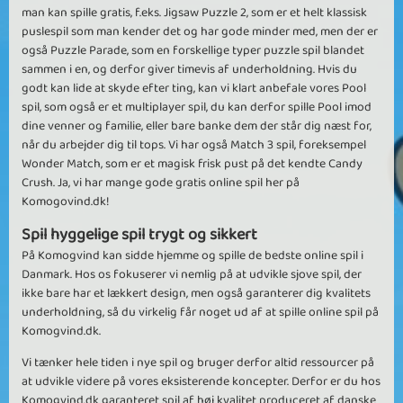
man kan spille gratis, f.eks. Jigsaw Puzzle 2, som er et helt klassisk
puslespil som man kender det og har gode minder med, men der er
også Puzzle Parade, som en forskellige typer puzzle spil blandet
sammen i en, og derfor giver timevis af underholdning. Hvis du
godt kan lide at skyde efter ting, kan vi klart anbefale vores Pool
spil, som også er et multiplayer spil, du kan derfor spille Pool imod
dine venner og familie, eller bare banke dem der står dig næst for,
når du arbejder dig til tops. Vi har også Match 3 spil, foreksempel
Wonder Match, som er et magisk frisk pust på det kendte Candy
Crush. Ja, vi har mange gode gratis online spil her på
Komogovind.dk!
Spil hyggelige spil trygt og sikkert
På Komogvind kan sidde hjemme og spille de bedste online spil i
Danmark. Hos os fokuserer vi nemlig på at udvikle sjove spil, der
ikke bare har et lækkert design, men også garanterer dig kvalitets
underholdning, så du virkelig får noget ud af at spille online spil på
Komogvind.dk.
Vi tænker hele tiden i nye spil og bruger derfor altid ressourcer på
at udvikle videre på vores eksisterende koncepter. Derfor er du hos
Komogvind.dk garanteret spil af høj kvalitet produceret af danske