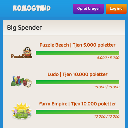
Komogvind
Opret bruger
Log ind
Big Spender
Puzzle Beach | Tjen 5.000 poletter
5.000 / 5.000
Ludo | Tjen 10.000 poletter
10.000 / 10.000
Farm Empire | Tjen 10.000 poletter
10.000 / 10.000