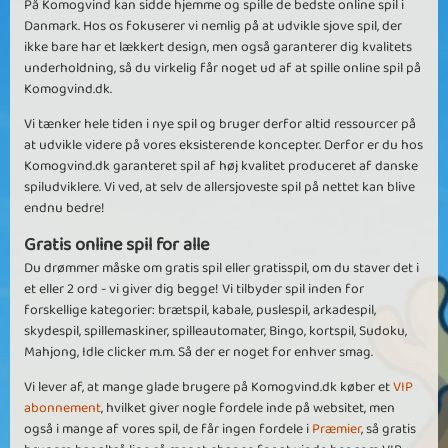
På Komogvind kan sidde hjemme og spille de bedste online spil i
Danmark. Hos os fokuserer vi nemlig på at udvikle sjove spil, der
ikke bare har et lækkert design, men også garanterer dig kvalitets
underholdning, så du virkelig får noget ud af at spille online spil på
Komogvind.dk.
Vi tænker hele tiden i nye spil og bruger derfor altid ressourcer på
at udvikle videre på vores eksisterende koncepter. Derfor er du hos
Komogvind.dk garanteret spil af høj kvalitet produceret af danske
spiludviklere. Vi ved, at selv de allersjoveste spil på nettet kan blive
endnu bedre!
Gratis online spil for alle
Du drømmer måske om gratis spil eller gratisspil, om du staver det i
et eller 2 ord - vi giver dig begge! Vi tilbyder spil inden for
forskellige kategorier: brætspil, kabale, puslespil, arkadespil,
skydespil, spillemaskiner, spilleautomater, Bingo, kortspil, Sudoku,
Mahjong, Idle clicker m.m. Så der er noget for enhver smag.
Vi lever af, at mange glade brugere på Komogvind.dk køber et
VIP
abonnement
, hvilket giver nogle fordele inde på websitet, men
også i mange af vores spil, de får ingen fordele i
Præmier
, så gratis