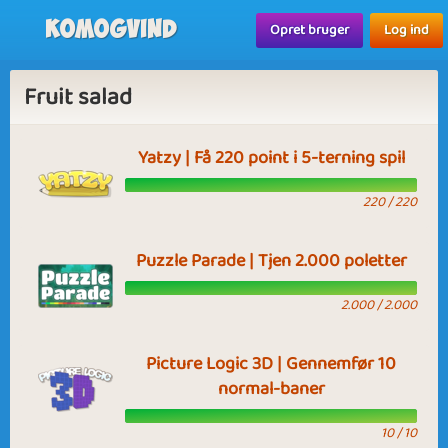
Komogvind
Opret bruger
Log ind
Fruit salad
Yatzy | Få 220 point i 5-terning spil
220 / 220
Puzzle Parade | Tjen 2.000 poletter
2.000 / 2.000
Picture Logic 3D | Gennemfør 10
normal-baner
10 / 10